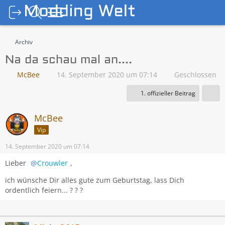
Archiv
Na da schau mal an....
McBee
14. September 2020 um 07:14
Geschlossen
1. offizieller Beitrag
McBee
Vip
14. September 2020 um 07:14
Lieber
Crouwler
,
ich wünsche Dir alles gute zum Geburtstag, lass Dich
ordentlich feiern... ? ? ?