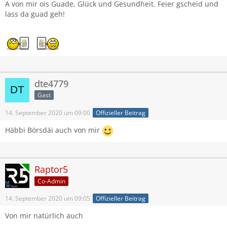
A von mir ois Guade, Glück und Gesundheit. Feier gscheid und
lass da guad geh!
dte4779
Gast
14. September 2020 um 09:00
Offizieller Beitrag
Häbbi Börsdäi auch von mir
Online
Raptor5
Co-Admin
14. September 2020 um 09:05
Offizieller Beitrag
Von mir natürlich auch