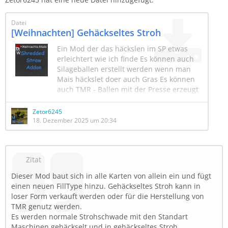
Datei
[Weihnachten] Gehäckseltes Stroh
Ein Mod der das häckslen im SP etwas
erleichtert wie ich finde Es können auch
Silageballen erstellt werden wenn man
Mais häckslet doer auch Gras Es können
auch TMR - Ballen mit der Presse erzeugt
werden. einfach TMR in den Tichter füllen
;)
Zetor6245
18. Dezember 2025 um 20:34
Zitat
Dieser Mod baut sich in alle Karten von allein ein und fügt
einen neuen FillType hinzu. Gehäckseltes Stroh kann in
loser Form verkauft werden oder für die Herstellung von
TMR genutz werden.
Es werden normale Strohschwade mit den Standart
Maschinen gehäckselt und in gehäckseltes Stroh