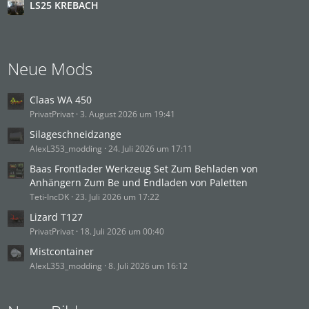
LS25 KREBACH
Xerion5000
3. August 2026 um 10:34
Kreisberegnungsanlage
Ole2486
1. August 2026 um 12:14
Neue Mods
Savegame download wird beim Starten gelöscht
BadenBauer
31. Juli 2026 um 21:53
Claas WA 450
Wir suchen Mitspieler für ein RP auf der Geistal
PrivatPrivat
3. August 2026 um 19:41
AUTFirefighter37
31. Juli 2026 um 15:24
Silageschneidzange
Schlüter Super 950-1500 1967-1974
AlexL353_modding
24. Juli 2026 um 17:11
Schlueter Union
30. Juli 2026 um 21:13
Baas Frontlader Werkzeug Set Zum Behladen von
Hohenfeld in Franken [WIP Map-Projekt]
Anhängern Zum Be und Endladen von Paletten
macaudi
28. Juli 2026 um 10:52
Teti-IncDK
23. Juli 2026 um 17:22
Agrargenossenschaft MorgenRot Kandelin
Lizard T127
Lukas7260R
27. Juli 2026 um 09:19
PrivatPrivat
18. Juli 2026 um 00:40
Screenshot-Wettbewerb (Juli 2026)
Mistcontainer
Manuel
26. Juli 2026 um 10:07
AlexL353_modding
8. Juli 2026 um 16:12
Röbis Bastelstube
Teti-IncDK
24. Juli 2026 um 20:25