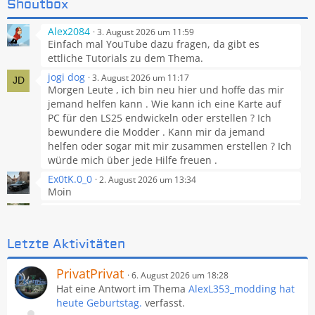
Shoutbox
LS25
Savegame download wird beim Starten gelöscht
3
Alex2084
3. August 2026 um 11:59
tobias95
31. Juli 2026 um 21:53
Einfach mal YouTube dazu fragen, da gibt es
ettliche Tutorials zu dem Thema.
LS25
jogi dog
3. August 2026 um 11:17
Wir suchen Mitspieler für ein RP auf der Geistal
Morgen Leute , ich bin neu hier und hoffe das mir
AUTFirefighter37
31. Juli 2026 um 15:24
jemand helfen kann . Wie kann ich eine Karte auf
PC für den LS25 endwickeln oder erstellen ? Ich
LS25
bewundere die Modder . Kann mir da jemand
Schlüter Super 950-1500 1967-1974
22
helfen oder sogar mit mir zusammen erstellen ? Ich
Schlueter Union
30. Juli 2026 um 21:13
würde mich über jede Hilfe freuen .
Ex0tK.0_0
2. August 2026 um 13:34
LS25
Moin
Hohenfeld in Franken [WIP Map-Projekt]
20
Stephan2286
FarmingTim
28. Juli 2026 um 10:52
19. Juli 2026 um 11:02
Agrargenossenschaft MorgenRot Kandelin
27
Einmal den Staub wegwischen
Letzte Aktivitäten
Lukas7260R
27. Juli 2026 um 09:19
PrivatPrivat
6. August 2026 um 18:28
PeterAH
Bilder
9. Juli 2026 um 15:05
Hat eine Antwort im Thema
AlexL353_modding hat
Moin moin allerseits!
Screenshot-Wettbewerb (Juli 2026)
21
heute Geburtstag.
verfasst.
Manuel
26. Juli 2026 um 10:07