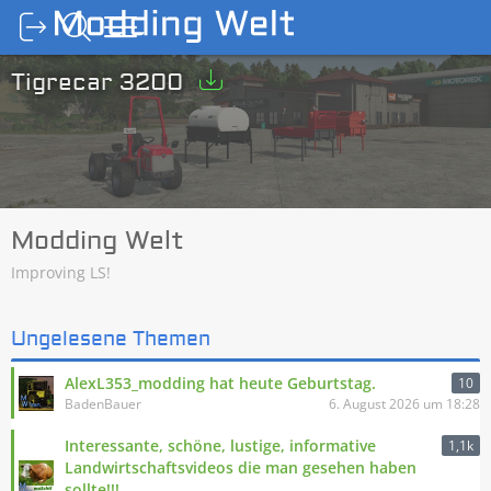
Tigrecar 3200
Modding Welt
Improving LS!
Ungelesene Themen
AlexL353_modding hat heute Geburtstag.
10
BadenBauer
6. August 2026 um 18:28
Interessante, schöne, lustige, informative
1,1k
Landwirtschaftsvideos die man gesehen haben
sollte!!!