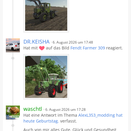
Aktiver Werden
Krifri99
21. Juni 2026 um 23:13
Okay werde ich machen
BadenBauer
21. Juni 2026 um 23:03
Das kann ich Dir leider nicht sagen wie es sich in
diesem Fall verhält, aber probier es aus.
DR.KEISHA
6. August 2026 um 17:48
Krifri99
21. Juni 2026 um 22:57
Hat mit
auf das Bild
Fendt Farmer 309
reagiert.
Ah Okay Danke dir
Heißt Wenn jemand Meine
Bilder kommtentiert kann ich auch nicht drauf
antworten vorher , Oder sieht das da anders aus ?
waschtl
6. August 2026 um 17:28
Hat eine Antwort im Thema
AlexL353_modding hat
heute Geburtstag.
verfasst.
Auch von mir alles Gute, Glück und Gesundheit