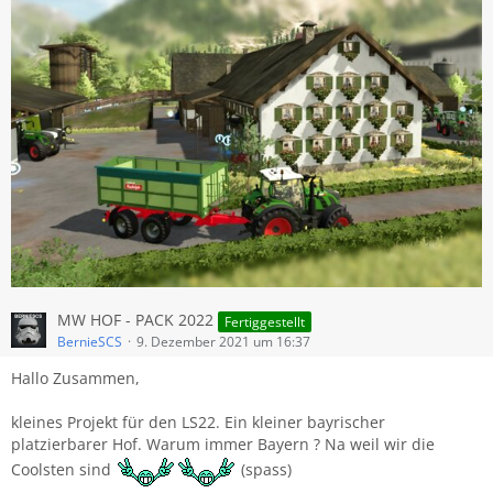
MW HOF - PACK 2022
Fertiggestellt
BernieSCS
9. Dezember 2021 um 16:37
Hallo Zusammen,
kleines Projekt für den LS22. Ein kleiner bayrischer
platzierbarer Hof. Warum immer Bayern ? Na weil wir die
Coolsten sind
(spass)