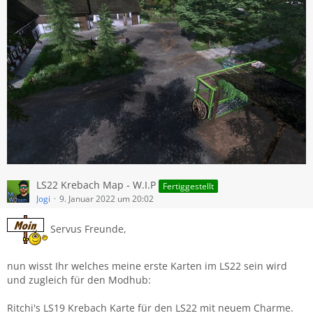
LS22 Krebach Map - W.I.P
Fertiggestellt
Jogi
9. Januar 2022 um 20:02
Servus Freunde,
nun wisst Ihr welches meine erste Karten im LS22 sein wird
und zugleich für den Modhub:
Ritchi's LS19 Krebach Karte für den LS22 mit neuem Charme.