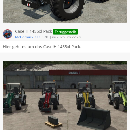
CaseIH 1455xl Pack
Fertiggestellt
McCormick 323
26. Juni 2026 um 22:28
Hier geht es um das CaseIH 1455xl Pack.