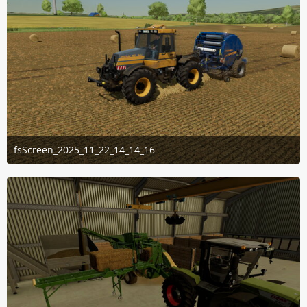
fsScreen_2025_11_22_14_14_16
22. November 2025 um 17:29
3