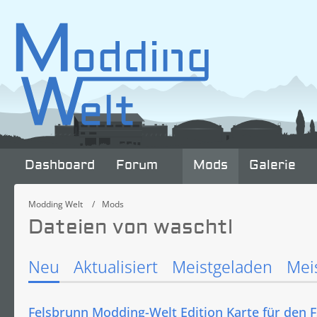
Dashboard
Forum
Mods
Galerie
Modding Welt
Mods
Dateien von waschtl
Neu
Aktualisiert
Meistgeladen
Mei
Felsbrunn Modding-Welt Edition Karte für den 