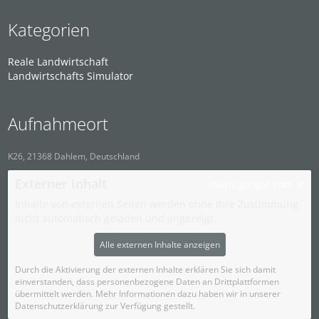
Kategorien
Reale Landwirtschaft
Landwirtschafts Simulator
Aufnahmeort
K26, 21368 Dahlem, Deutschland
Externer Inhalt
maps.google.com
Inhalte von externen Seiten werden ohne Ihre Zustimmung
nicht automatisch geladen und angezeigt.
Alle externen Inhalte anzeigen
Durch die Aktivierung der externen Inhalte erklären Sie sich damit
einverstanden, dass personenbezogene Daten an Drittplattformen
übermittelt werden. Mehr Informationen dazu haben wir in unserer
Datenschutzerklärung zur Verfügung gestellt.