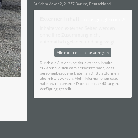
Auf dem Acker 2, 21357 Barum, Deutschland
Externer Inhalt
maps.google.com
Inhalte von externen Seiten werden
ohne Ihre Zustimmung nicht
automatisch geladen und angezeigt.
Alle externen Inhalte anzeigen
Durch die Aktivierung der externen Inhalte
erklären Sie sich damit einverstanden, dass
personenbezogene Daten an Drittplattformen
übermittelt werden. Mehr Informationen dazu
haben wir in unserer Datenschutzerklärung zur
Verfügung gestellt.