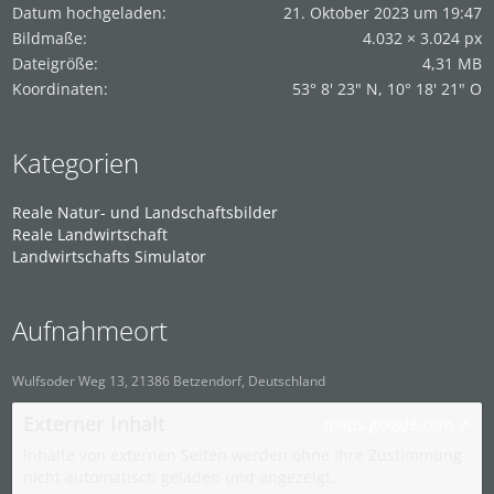
Datum hochgeladen
21. Oktober 2023 um 19:47
Bildmaße
4.032 × 3.024 px
Dateigröße
4,31 MB
Koordinaten
53° 8' 23" N, 10° 18' 21" O
Kategorien
Reale Natur- und Landschaftsbilder
Reale Landwirtschaft
Landwirtschafts Simulator
Aufnahmeort
Wulfsoder Weg 13, 21386 Betzendorf, Deutschland
Externer Inhalt
maps.google.com
Inhalte von externen Seiten werden ohne Ihre Zustimmung
nicht automatisch geladen und angezeigt.