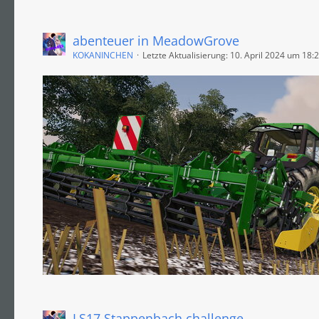
abenteuer in MeadowGrove
KOKANINCHEN
Letzte Aktualisierung:
10. April 2024 um 18:
LS17 Stappenbach challenge