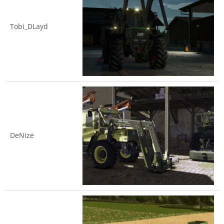
Tobi_DLayd
DeNize