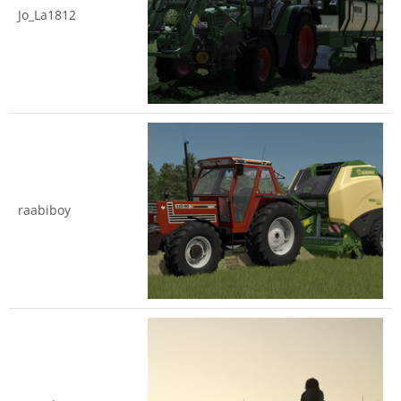
Jo_La1812
raabiboy