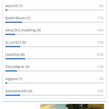
waschtl (1)
2%
BadenBauer (7)
17%
AlexL353_modding (4)
10%
Jo_La1812 (6)
15%
raabiboy (8)
20%
PascalAgrar (5)
12%
xxgtaxx (1)
2%
Sebastian433 (6)
15%