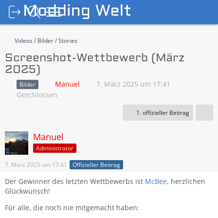
Videos / Bilder / Stories
Screenshot-Wettbewerb (März
2025)
Manuel
7. März 2025 um 17:41
Bilder
Geschlossen
1. offizieller Beitrag
Manuel
Administrator
7. März 2025 um 17:41
Offizieller Beitrag
Der Gewinner des letzten Wettbewerbs ist
McBee
, herzlichen
Glückwunsch!
Für alle, die noch nie mitgemacht haben: