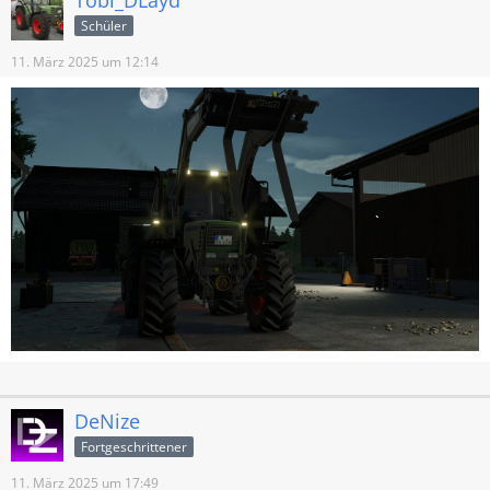
Tobi_DLayd
Schüler
11. März 2025 um 12:14
DeNize
Fortgeschrittener
11. März 2025 um 17:49