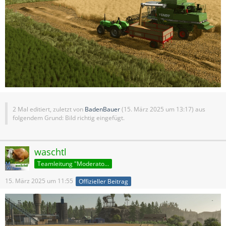
2 Mal editiert, zuletzt von
BadenBauer
(
15. März 2025 um 13:17
) aus
folgendem Grund: Bild richtig eingefügt.
waschtl
Teamleitung "Moderatoren"
15. März 2025 um 11:55
Offizieller Beitrag