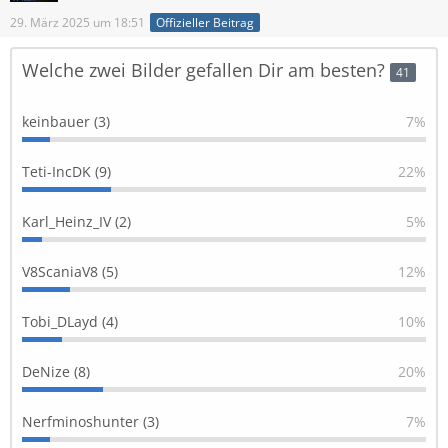
29. März 2025 um 18:51
Offizieller Beitrag
Welche zwei Bilder gefallen Dir am besten?
41
keinbauer (3)
7%
Teti-IncDK (9)
22%
Karl_Heinz_IV (2)
5%
V8ScaniaV8 (5)
12%
Tobi_DLayd (4)
10%
DeNize (8)
20%
Nerfminoshunter (3)
7%