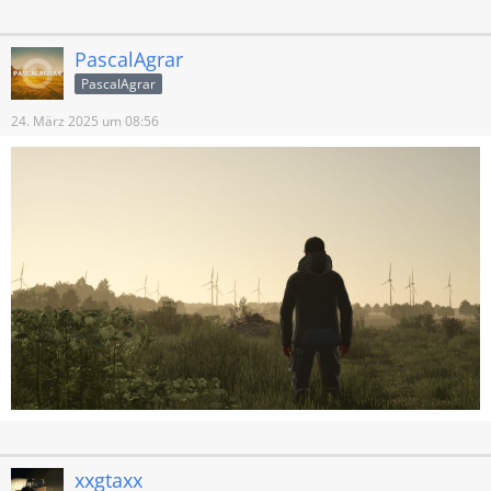
PascalAgrar
PascalAgrar
24. März 2025 um 08:56
xxgtaxx