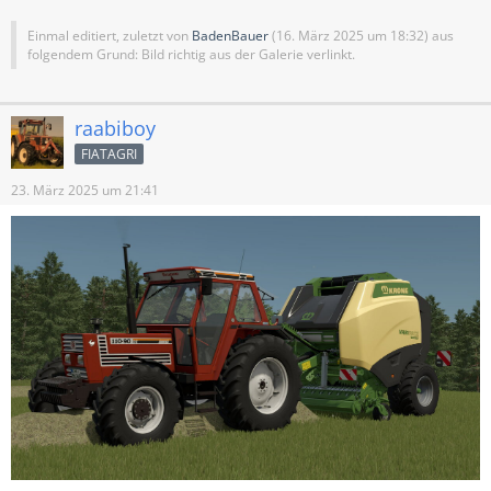
Einmal editiert, zuletzt von
BadenBauer
(
16. März 2025 um 18:32
) aus
folgendem Grund: Bild richtig aus der Galerie verlinkt.
raabiboy
FIATAGRI
23. März 2025 um 21:41