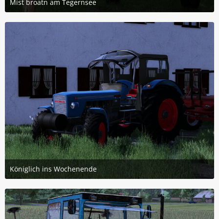
Mist broatn am Tegernsee
18. Juni 2026 um 22:23
6
Königlich ins Wochenende
12. Juni 2026 um 17:08
4