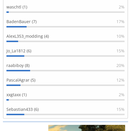
waschtl (1)
2%
BadenBauer (7)
17%
AlexL353_modding (4)
10%
Jo_La1812 (6)
15%
raabiboy (8)
20%
PascalAgrar (5)
12%
xxgtaxx (1)
2%
Sebastian433 (6)
15%