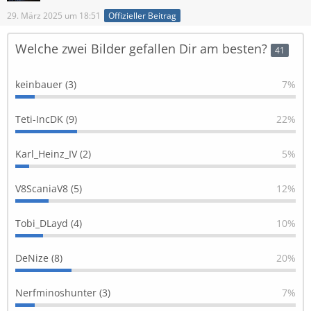
29. März 2025 um 18:51
Offizieller Beitrag
Welche zwei Bilder gefallen Dir am besten?
41
keinbauer (3)
7%
Teti-IncDK (9)
22%
Karl_Heinz_IV (2)
5%
V8ScaniaV8 (5)
12%
Tobi_DLayd (4)
10%
DeNize (8)
20%
Nerfminoshunter (3)
7%