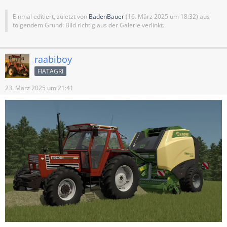
Einmal editiert, zuletzt von
BadenBauer
(
16. März 2025 um 18:32
) aus
folgendem Grund: Bild richtig aus der Galerie verlinkt.
raabiboy
FIATAGRI
23. März 2025 um 21:41