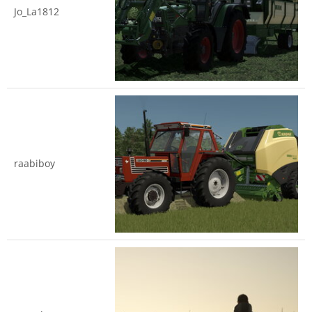
Jo_La1812
raabiboy