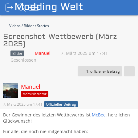
Videos / Bilder / Stories
Screenshot-Wettbewerb (März
2025)
Manuel
7. März 2025 um 17:41
Bilder
Geschlossen
1. offizieller Beitrag
Manuel
Administrator
7. März 2025 um 17:41
Offizieller Beitrag
Der Gewinner des letzten Wettbewerbs ist
McBee
, herzlichen
Glückwunsch!
Für alle, die noch nie mitgemacht haben: