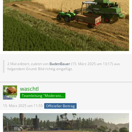
2 Mal editiert, zuletzt von
BadenBauer
(
15. März 2025 um 13:17
) aus
folgendem Grund: Bild richtig eingefügt.
waschtl
Teamleitung "Moderatoren"
15. März 2025 um 11:55
Offizieller Beitrag