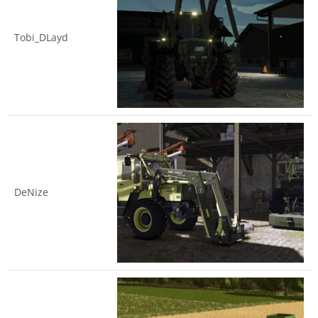
Tobi_DLayd
DeNize