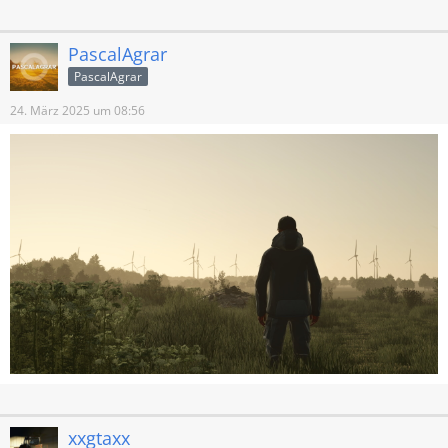
PascalAgrar
PascalAgrar
24. März 2025 um 08:56
xxgtaxx