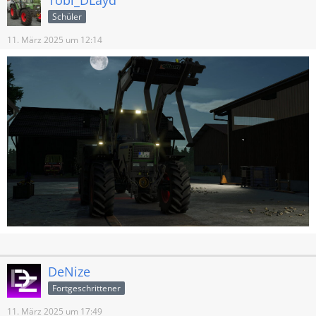
Tobi_DLayd
Schüler
11. März 2025 um 12:14
DeNize
Fortgeschrittener
11. März 2025 um 17:49