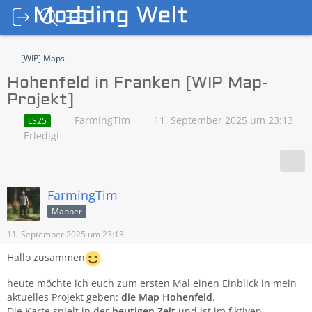
[WIP] Maps
Hohenfeld in Franken [WIP Map-
Projekt]
FarmingTim
11. September 2025 um 23:13
LS25
Erledigt
FarmingTim
Mapper
11. September 2025 um 23:13
Hallo zusammen
,
heute möchte ich euch zum ersten Mal einen Einblick in mein
aktuelles Projekt geben:
die Map Hohenfeld
.
Die Karte spielt in der
heutigen Zeit
und ist im fiktiven