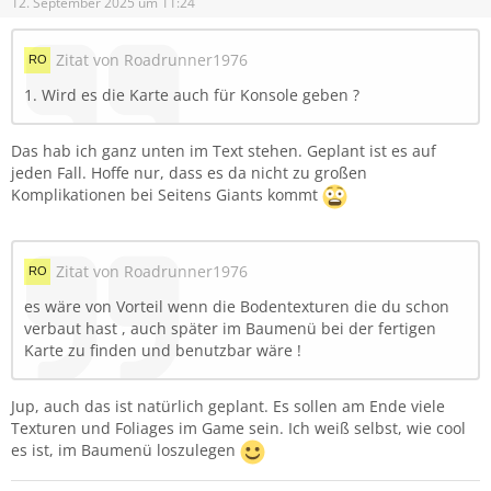
Viele Grüße
12. September 2025 um 11:24
FarminTim
Zitat von Roadrunner1976
*Ein Fertigstellungsdatum kann ich noch nicht angeben,
aber die Map soll geplant für den Modhub und für
1. Wird es die Karte auch für Konsole geben ?
Konsolen erscheinen.
Das hab ich ganz unten im Text stehen. Geplant ist es auf
jeden Fall. Hoffe nur, dass es da nicht zu großen
Komplikationen bei Seitens Giants kommt
Zitat von Roadrunner1976
es wäre von Vorteil wenn die Bodentexturen die du schon
verbaut hast , auch später im Baumenü bei der fertigen
Karte zu finden und benutzbar wäre !
Jup, auch das ist natürlich geplant. Es sollen am Ende viele
Texturen und Foliages im Game sein. Ich weiß selbst, wie cool
es ist, im Baumenü loszulegen