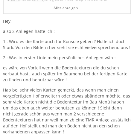
Die Karte spielt in der
heutigen Zeit
und ist im fiktiven
Alles anzeigen
Landkreis Lindental
angesiedelt. Zentrum ist der Hauptort
Hohenfeld
, daneben gibt es den kleinen Weiler
Hey,
Schafwinkel
, in dessen Umgebung auch der
traditionsreiche
Schafwinkelhof
liegt – dieser Hof züchtet
also 2 Anliegen hätte ich :
bereits seit 1870 Schafe und gilt als Kulturgut der Region.
Ein bekannter Wanderweg führt direkt dort entlang.
1.: Wird es die Karte auch für Konsole geben ? Hoffe ich doch
Stark. Von den Bildern her sieht sie echt vielversprechend aus !
Die Landschaft ist stark vom fränkischen Raum inspiriert
und basiert auf einem
echten Höhenmodell
. Wälder,
2.: Was in erster Linie mein persönliches Anliegen wäre:
Straßen, Flüsse, Bäche und viele Felder orientieren sich am
es wäre von Vorteil wenn die Bodentexturen die du schon
Original, wurden aber an vielen Stellen abgeändert. Der
verbaut hast , auch später im Baumenü bei der fertigen Karte
Rest ist fiktiv – herausgekommen ist also eine Mischung aus
zu finden und benutzbar wäre !
Realität und kreativer Freiheit.
Hab bei sehr vielen Karten gemerkt, das wenn man einen
Ich habe versucht, der Umgebung etwas Abwechslung zu
vorgefertigten Hof erweitern oder etwas abändern möchte, das
geben: Es gibt Wanderwege, kleine Orte wie Schafwinkel,
sehr viele Karten nicht die Bodentextur im Bau Menü haben
dazu das
Eulenmoor
, den
Lindsee
und zwei größere
um das eben auch weiter benutzen zu können ! Sieht dann
Waldgebiete mit
kaufbaren Parzellen
. Insgesamt gibt es
78
nicht gerade schön aus wenn man 2 verschiedene
Flächen
zur Bewirtschaftung.
Bodentexturen hat nur weil man zb eine TMR Anlage zusätzlich
Die Karte bietet u. a.:
auf den Hof stellt und man den Boden nicht an den schon
vorhandenen anpassen kann !