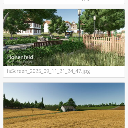
fsScreen_2025_09_11_21_24_47.jpg