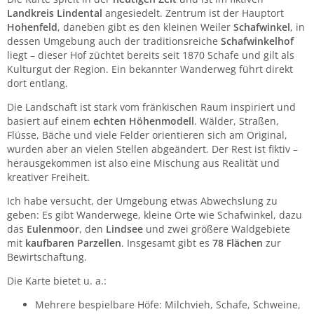
Landkreis Lindental
angesiedelt. Zentrum ist der Hauptort
Hohenfeld
, daneben gibt es den kleinen Weiler
Schafwinkel
, in
dessen Umgebung auch der traditionsreiche
Schafwinkelhof
liegt – dieser Hof züchtet bereits seit 1870 Schafe und gilt als
Kulturgut der Region. Ein bekannter Wanderweg führt direkt
dort entlang.
Die Landschaft ist stark vom fränkischen Raum inspiriert und
basiert auf einem
echten Höhenmodell
. Wälder, Straßen,
Flüsse, Bäche und viele Felder orientieren sich am Original,
wurden aber an vielen Stellen abgeändert. Der Rest ist fiktiv –
herausgekommen ist also eine Mischung aus Realität und
kreativer Freiheit.
Ich habe versucht, der Umgebung etwas Abwechslung zu
geben: Es gibt Wanderwege, kleine Orte wie Schafwinkel, dazu
das
Eulenmoor
, den
Lindsee
und zwei größere Waldgebiete
mit
kaufbaren Parzellen
. Insgesamt gibt es
78 Flächen
zur
Bewirtschaftung.
Die Karte bietet u. a.:
Mehrere bespielbare Höfe: Milchvieh, Schafe, Schweine,