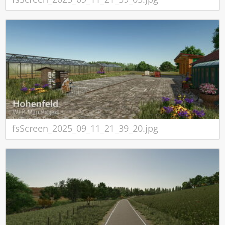
fsScreen_2025_09_11_21_39_20.jpg