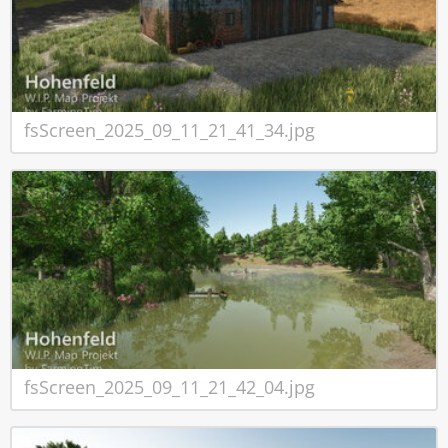
fsScreen_2025_09_11_21_41_34.jpg
fsScreen_2025_09_11_21_42_04.jpg