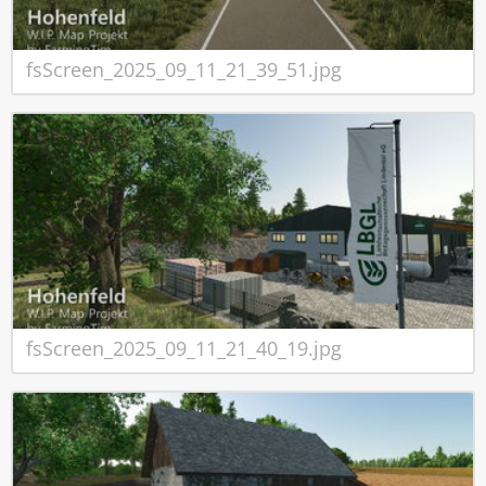
fsScreen_2025_09_11_21_39_51.jpg
fsScreen_2025_09_11_21_40_19.jpg