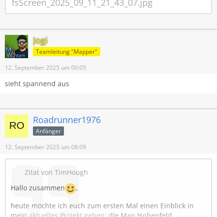
fsScreen_2025_09_11_21_43_07.jpg
Jogi
Teamleitung "Mapper"
12. September 2025 um 00:05
sieht spannend aus
Roadrunner1976
Anfänger
12. September 2025 um 08:09
Zitat von TimHough
Hallo zusammen
,
heute möchte ich euch zum ersten Mal einen Einblick in
mein aktuelles Projekt geben:
die Map Hohenfeld
.