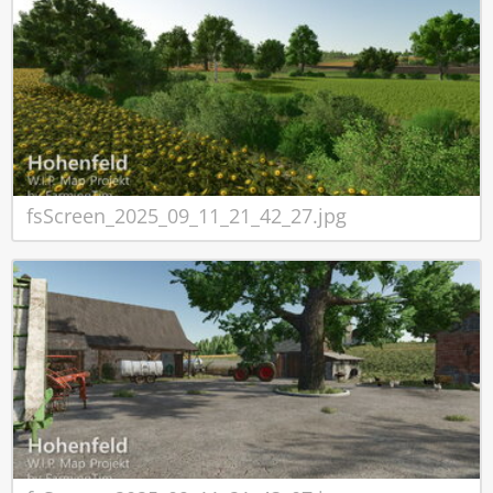
fsScreen_2025_09_11_21_42_27.jpg