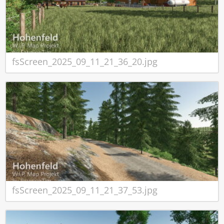
fsScreen_2025_09_11_21_36_20.jpg
fsScreen_2025_09_11_21_37_53.jpg