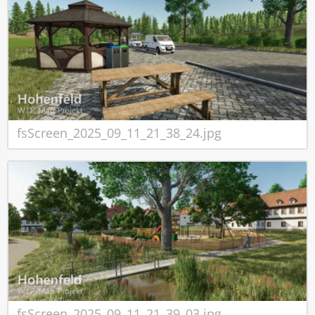
fsScreen_2025_09_11_21_38_24.jpg
fsScreen_2025_09_11_21_39_03.jpg