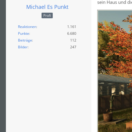
sein Haus und d
Michael Es Punkt
Profi
Reaktionen
1.161
Punkte
6.680
Beiträge
112
Bilder
247