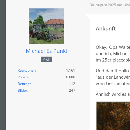
30. August 2025 um 10:
Ankunft
Okay, Opa Walte
Michael Es Punkt
und ich, Michael
im 25er placeabl
Profi
Und damit Hallo 
Reaktionen
1.161
"aus der Landwir
Punkte
6.680
vom Geschichten
Beiträge
112
Bilder
247
Ähnlich wird es 