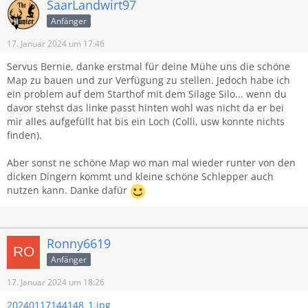
SaarLandwirt97
- eine Käserei
Anfänger
- Milchverkauf und Molkerei
- Viehändler
17. Januar 2024 um 17:46
- Müsliproduktion
Servus Bernie, danke erstmal für deine Mühe uns die schöne
- Tischler / Schreiner
Map zu bauen und zur Verfügung zu stellen. Jedoch habe ich
- Supermarkt
ein problem auf dem Starthof mit dem Silage Silo... wenn du
- Tankstelle
davor stehst das linke passt hinten wohl was nicht da er bei
- Feuerwehrhaus
mir alles aufgefüllt hat bis ein Loch (Colli, usw konnte nichts
finden).
Am Hafen :
- Hafen Getreidemühle
Aber sonst ne schöne Map wo man mal wieder runter von den
- Landhandel
dicken Dingern kommt und kleine schöne Schlepper auch
- Gärtnerei
nutzen kann. Danke dafür
- Spinnerei
Es gibt 4 Höfe
1. Haupthof Mit Kuh-, Hühner- und Schweinestall
Ronny6619
2. Niederbayernpack. Mit Kuh-und Hühnerstall
Anfänger
3. Hof 3 im Dorf mit Kuhstall
4. Hofgut an der Hauptstrasse Pferde und Schafe
17. Januar 2024 um 18:26
Im Wald ist ein Sägewerk
20240117144148_1.jpg