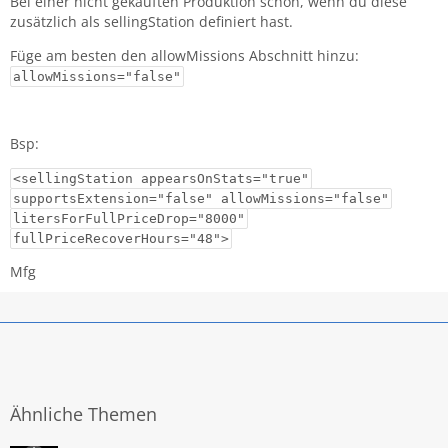
Bei einer nicht gekauften Produktion schon, wenn du diese
zusätzlich als sellingStation definiert hast.
Füge am besten den allowMissions Abschnitt hinzu:
allowMissions="false"
Bsp:
<sellingStation appearsOnStats="true"
supportsExtension="false" allowMissions="false"
litersForFullPriceDrop="8000"
fullPriceRecoverHours="48">
Mfg
Ähnliche Themen