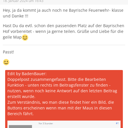
18. Januar 2024 um 16:43
Hey, ja da kommt ja auch noch ne Bayrische Feuerwehr- klasse
und Danke !!!
Hast Du da evtl. schon den passenden Platz auf der Bayrischen
Hof vorbereitet - wenn ja gerne teilen. Grüße und Liebe für die
geile Map
Passt!
Edit by BadenBauer:
Doppelpost zusammengefasst. Bitte die Bearbeiten
Funktion - unten rechts im Beitragsfenster zu finden -
nutzen, wenn noch keine Antwort auf den letzten Beitrag
erstellt wurde.
Zum Verständnis, wo man diese findet hier ein Bild, die
Buttons erscheinen wenn man mit der Maus in diesen
Bereich fährt.