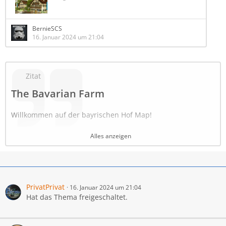
BernieSCS
16. Januar 2024 um 21:04
Zitat
The Bavarian Farm
Willkommen auf der bayrischen Hof Map!
Die Map hat keinen realen Ursprung und ist frei erfunden.
Alles anzeigen
Als Vorbild diente jedoch die Region Regensburg / Passau.
Bauzeit : Start Mai 23. Ende Nov 23
Fast alle Häuser und Farmen sind Marke Eigenbau.
Es gibt ein Dorf mit einem Hafen.
PrivatPrivat
16. Januar 2024 um 21:04
Hat das Thema freigeschaltet.
Im Dorf findet Ihr :
- den Schöffeldinger Landmaschinenhändler
- eine Bäckerei