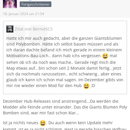
Fortgeschrittener
18. Januar 2024 um 21:54
Zitat von BernieSCS
Hatte ich mir auch gedacht, aber die ganzen Giantsblumen
sind Polybomben. Hätte ich selbst bauen müssen und als
ich daran dachte befand ich mich gerade in einem kleinem
Motivations-Bau-Loch.. dann hab ichs vergessen
mal
sehen ob ich da noch was mache.. Gerade regt mich die
Map etwas auf.. bin schon seit 2 Monate damit fertig.. jetzt
sich da nochmals ranzusetzen.. echt schwierig.. aber eines
glaub ich kann ich schon mal sagen. Im Dezember gibts von
mir nie wieder einen Mod für den Hub
;D
Dezember Hub-Releases sind anstrengend...Da werden die
Modder alle Feinde unter einander. Das die Giants Blumen Poly
Bomben sind, war mir fast schon klar...
Ist ja nichts neues
. Du auch wenn kein Update mehr
kommt, ist es ja nicht schlimm. Hast ja gerade bisschen Hofbau