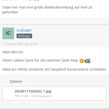
habe hier mal eine große Bodenabsenkung auf Feld 26
Teilweise helferfreundlich, teilweise helferunfreundlich.
gefunden
Habt viel Spass
Hoffe die Karte gefällt euch. Wenn ja bitte ich euch sie auf
Icebaer
Mordhub zu bewerten.
Anfänger
Danke im Voraus für eine gute Bewertung
17. Januar 2024 um 20:30
Hallo Bernie!
Vielen Lieben Dank für die Hammer Geile Map
.
Habe ein Fehler entdeckt Am Haupthof Kantensteine schweben
Dateien
20240117202422_1.jpg
508,15 kB – 164 Downloads