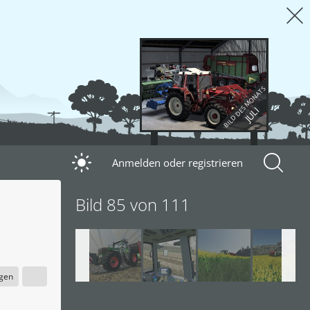
BILD DES MONATS
JULI
Anmelden oder registrieren
Bild 85 von 111
igen