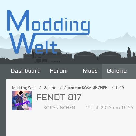
Dashboard
Forum
Mods
Galerie
Modding Welt
Galerie
Alben von KOKANINCHEN
Ls19
FENDT 817
KOKANINCHEN
15. Juli 2023 um 16:56