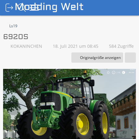
Ls19
6920S
KOKANINCHEN
18. Juli 2021 um 08:45
584 Zugriffe
Originalgröße anzeigen