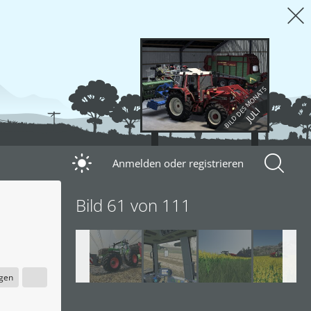
BILD DES MONATS
JULI
Anmelden oder registrieren
Bild 61 von 111
igen