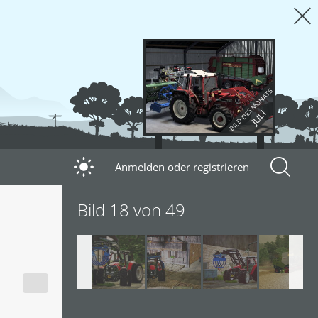
BILD DES MONATS
JULI
Anmelden oder registrieren
Bild 18 von 49