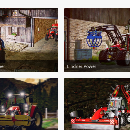
wer
Lindner Power
2. November 2022 um 21:09
2. November 2022 um
6
6