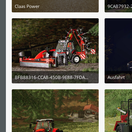
Claas Power
2. November 2022 um 21:09
2
BFB88316-CCA8-450B-9E88-7FDA0C92A90A
Ausfahrt
4. November 2022 um 23:15
2