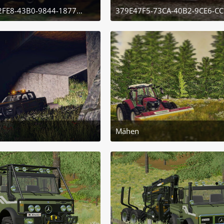
9CAB7932-2FE8-43B0-9844-1877E8F378A7
4. November 2022 um 23:15
4. November 2022 um
2
1
Mähen
5. November 2022 um 15:54
5. November 2022 um
1
2