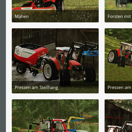
Mähen
Forsten mit
5. November 2022 um 21:30
2
Pressen am Steilhang
Pressen am 
14. November 2022 um 21:04
4