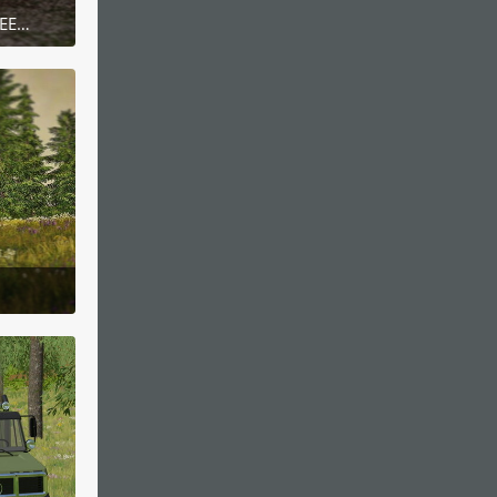
379E47F5-73CA-40B2-9CE6-CCEE12FE5DB1
 23:15
 21:30