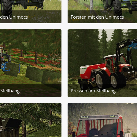
 den Unimocs
Forsten mit den Unimocs
11. November 2022 um 20:48
11. November 2022 u
2
2
Steilhang
Pressen am Steilhang
14. November 2022 um 21:04
14. November 2022 u
2
4