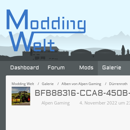
Dashboard
Forum
Mods
Galerie
Modding Welt
Galerie
Alben von Alpen Gaming
Dürrenroth
BFB88316-CCA8-450B
Alpen Gaming
4. November 2022 um 2