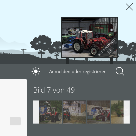
BILD DES MONATS
JULI
Anmelden oder registrieren
Bild 7 von 49