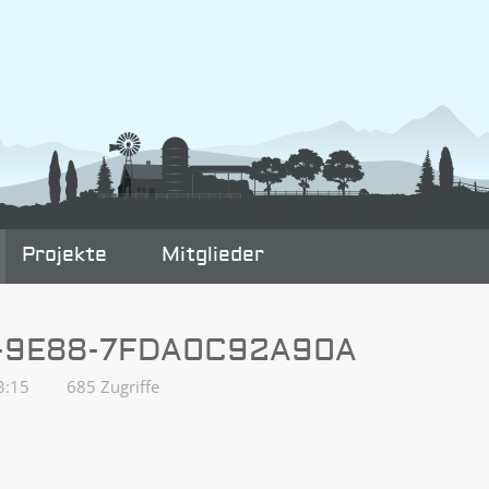
Projekte
Mitglieder
-9E88-7FDA0C92A90A
3:15
685 Zugriffe