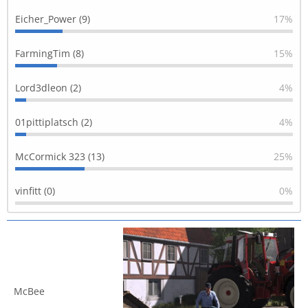
Eicher_Power (9)
17%
FarmingTim (8)
15%
Lord3dleon (2)
4%
01pittiplatsch (2)
4%
McCormick 323 (13)
25%
vinfitt (0)
0%
McBee