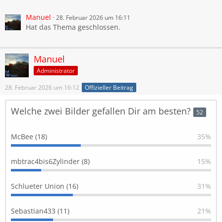
Manuel
28. Februar 2026 um 16:11
Hat das Thema geschlossen.
Manuel
Administrator
28. Februar 2026 um 16:12
Offizieller Beitrag
Welche zwei Bilder gefallen Dir am besten?
52
McBee (18)
35%
mbtrac4bis6Zylinder (8)
15%
Schlueter Union (16)
31%
Sebastian433 (11)
21%