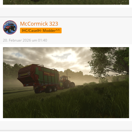
McCormick 323
IHC/CaseIH- Modder^^
20. Februar 2026 um 01:40