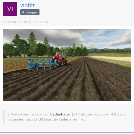
vinfitt
Anfänger
21. Februar 2026 um 03:35
2 Mal editiert, zuletzt von
BadenBauer
(
21. Februar 2026 um 14:01
) aus
folgendem Grund: Bild aus der Galerie verlinkt.