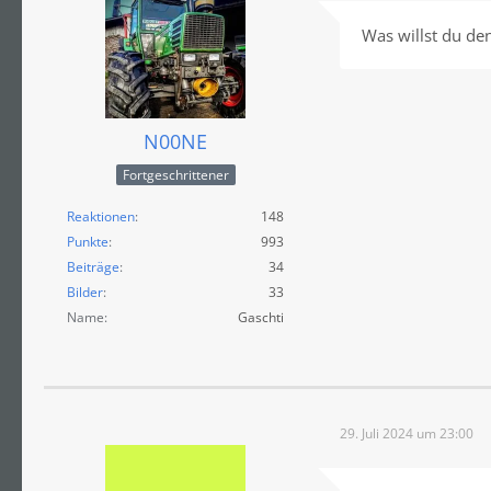
Was willst du de
N00NE
Fortgeschrittener
Reaktionen
148
Punkte
993
Beiträge
34
Bilder
33
Name
Gaschti
29. Juli 2024 um 23:00