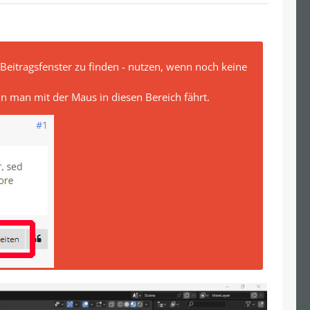
Beitragsfenster zu finden - nutzen, wenn noch keine
n man mit der Maus in diesen Bereich fährt.