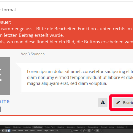
x format
Bauer:
usammengefasst. Bitte die Bearbeiten Funktion - unten rechts im 
 letzten Beitrag erstellt wurde.
s, wo man diese findet hier ein Bild, die Buttons erscheinen wen