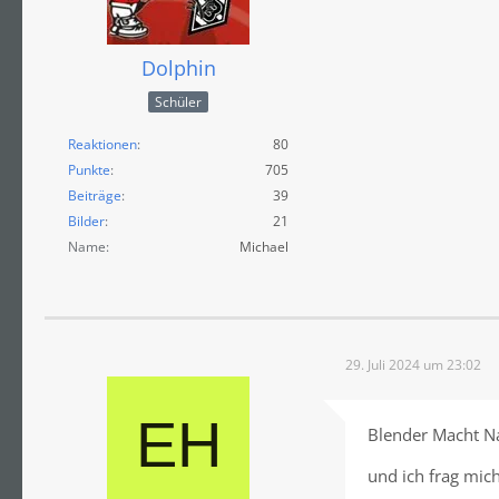
Dolphin
Schüler
Reaktionen
80
Punkte
705
Beiträge
39
Bilder
21
Name
Michael
29. Juli 2024 um 23:02
Blender Macht Na
und ich frag mi