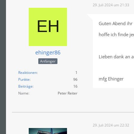
29. Juli 2024 um 21:33
Guten Abend ihr 
hoffe ich finde 
ehinger86
Lieben dank an al
Anfänger
Reaktionen
1
mfg Ehinger
Punkte
96
Beiträge
16
Name
Peter Reiter
29. Juli 2024 um 22:32