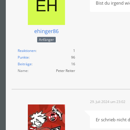
Bist du irgend wi
ehinger86
Anfänger
Reaktionen
1
Punkte
96
Beiträge
16
Name
Peter Reiter
29. Juli 2024 um 23:02
Er schrieb nicht 