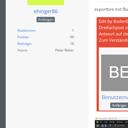
exporttire mit fb
ehinger86
Anfänger
Edit by Baden
Dreifachpost z
Reaktionen
1
Antwort auf den
Punkte
96
Zum Verständni
Beiträge
16
Name
Peter Reiter