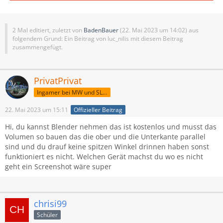
2 Mal editiert, zuletzt von
BadenBauer
(
22. Mai 2023 um 14:02
) aus
folgendem Grund: Ein Beitrag von luc_nilis mit diesem Beitrag
zusammengefügt.
PrivatPrivat
Ingamer bei MW und SLM
22. Mai 2023 um 15:11
Offizieller Beitrag
Hi, du kannst Blender nehmen das ist kostenlos und musst das
Volumen so bauen das die ober und die Unterkante parallel
sind und du drauf keine spitzen Winkel drinnen haben sonst
funktioniert es nicht. Welchen Gerät machst du wo es nicht
geht ein Screenshot wäre super
chrisi99
Schüler