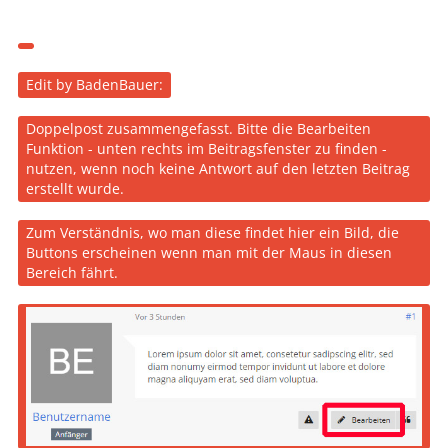
Edit by BadenBauer:
Doppelpost zusammengefasst. Bitte die Bearbeiten
Funktion - unten rechts im Beitragsfenster zu finden -
nutzen, wenn noch keine Antwort auf den letzten Beitrag
erstellt wurde.
Zum Verständnis, wo man diese findet hier ein Bild, die
Buttons erscheinen wenn man mit der Maus in diesen
Bereich fährt.