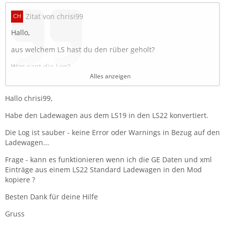
Zitat von chrisi99
Hallo,
aus welchem LS hast du den rüber geholt?
Was sagt die Log?
Alles anzeigen
Am besten du vergleichst das "fillVolume" mit einem
Standard Ladewagen. Sowohl im GE als auch die XML-
Hallo chrisi99,
Einträge.
Habe den Ladewagen aus dem LS19 in den LS22 konvertiert.
Die Index Path von der XML zu deinem Ladewagen im GE
beachten ob die zusammen passen .
Die Log ist sauber - keine Error oder Warnings in Bezug auf den
Ladewagen...
Mfg
Frage - kann es funktionieren wenn ich die GE Daten und xml
Einträge aus einem LS22 Standard Ladewagen in den Mod
kopiere ?
Besten Dank für deine Hilfe
Gruss