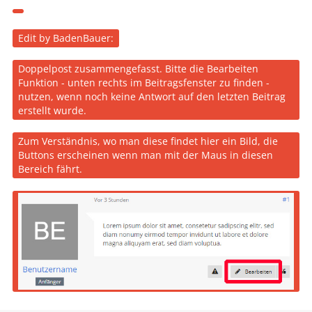
beachten ob die zusammen passen .
Mfg
Edit by BadenBauer:
Doppelpost zusammengefasst. Bitte die Bearbeiten
Funktion - unten rechts im Beitragsfenster zu finden -
nutzen, wenn noch keine Antwort auf den letzten Beitrag
erstellt wurde.
Zum Verständnis, wo man diese findet hier ein Bild, die
Buttons erscheinen wenn man mit der Maus in diesen
Bereich fährt.