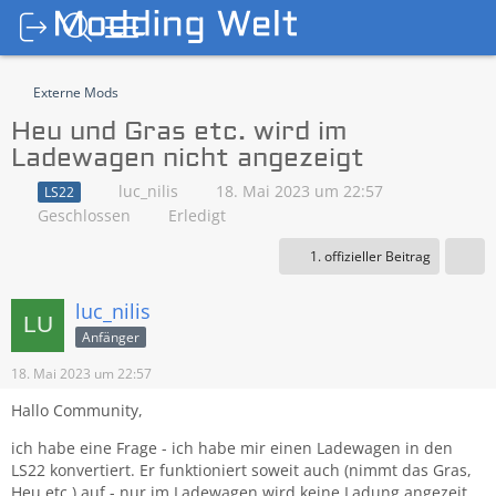
Externe Mods
Heu und Gras etc. wird im
Ladewagen nicht angezeigt
luc_nilis
18. Mai 2023 um 22:57
LS22
Geschlossen
Erledigt
1. offizieller Beitrag
luc_nilis
Anfänger
18. Mai 2023 um 22:57
Hallo Community,
ich habe eine Frage - ich habe mir einen Ladewagen in den
LS22 konvertiert. Er funktioniert soweit auch (nimmt das Gras,
Heu etc.) auf - nur im Ladewagen wird keine Ladung angezeit.