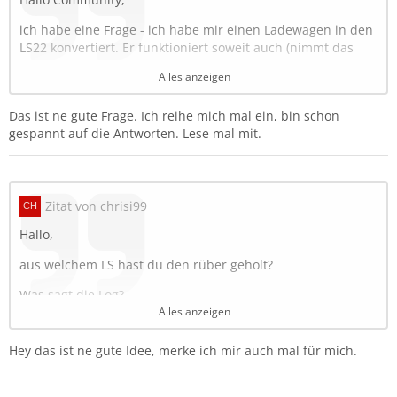
ich habe eine Frage - ich habe mir einen Ladewagen in den
LS22 konvertiert. Er funktioniert soweit auch (nimmt das
Gras, Heu etc.) auf - nur im Ladewagen wird keine Ladung
Alles anzeigen
angezeit.
Wenn ich jedoch in den Stall oder auf einen Abladepunkt
Das ist ne gute Frage. Ich reihe mich mal ein, bin schon
bei Silo etc. fahre und abkippe, ist die abgekippte Ladung
gespannt auf die Antworten. Lese mal mit.
zu sehen.
Meine Frage nun - was muss ich im GE und Fahrzeug-xml
anpassen, damit das Heu, Gras (Ladung) auch im
Zitat von chrisi99
Ladewagen sichtbar wird ?
Hallo,
Besten Dank für eure Hilfe
aus welchem LS hast du den rüber geholt?
Grüsse
Was sagt die Log?
Alles anzeigen
Am besten du vergleichst das "fillVolume" mit einem
Standard Ladewagen. Sowohl im GE als auch die XML-
Hey das ist ne gute Idee, merke ich mir auch mal für mich.
Einträge.
Die Index Path von der XML zu deinem Ladewagen im GE