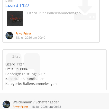
Datei
Auch hier wieder ein großes Dankeschön an
Lizard T127
Fabian/Gogobear der mir auch im 25er wieder die
Lizard T127 Ballensammelwagen
Freigaben gegeben hat.
PrivatPrivat
18. Juli 2026 um 00:40
Zitat
Lizard T127
Preis: 39.000€
Benötigte Leistung: 50 PS
Kapazität: 8 Rundballen
Kategorie: Ballensammelwagen
Weidemann / Schäffer Lader
PrivatPrivat
18. Juli 2026 um 00:33