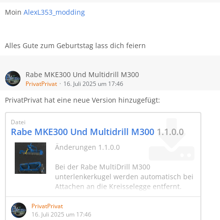
Moin
AlexL353_modding
Alles Gute zum Geburtstag lass dich feiern
Rabe MKE300 Und Multidrill M300
PrivatPrivat
16. Juli 2025 um 17:46
PrivatPrivat hat eine neue Version hinzugefügt:
Datei
Rabe MKE300 Und Multidrill M300
1.1.0.0
Änderungen 1.1.0.0
Bei der Rabe MultiDrill M300
unterlenkerkugel werden automatisch bei
Attachen an die Kreisselegge entfernt.
PrivatPrivat
16. Juli 2025 um 17:46