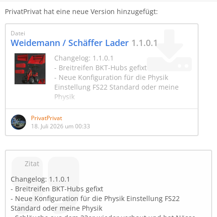
PrivatPrivat hat eine neue Version hinzugefügt:
Datei
Weidemann / Schäffer Lader
1.1.0.1
Changelog: 1.1.0.1
- Breitreifen BKT-Hubs gefixt
- Neue Konfiguration für die Physik
Einstellung FS22 Standard oder meine
Physik
- Schläuche aus dem 22er wieder verbaut
und hat Nässe Effekt
PrivatPrivat
18. Juli 2026 um 00:33
Benötigte Mods:
https://www.farming-
Zitat
simulator.com/mod.php?
mod_id=359436&title=fs2025
Changelog: 1.1.0.1
- Breitreifen BKT-Hubs gefixt
- Neue Konfiguration für die Physik Einstellung FS22
Standard oder meine Physik