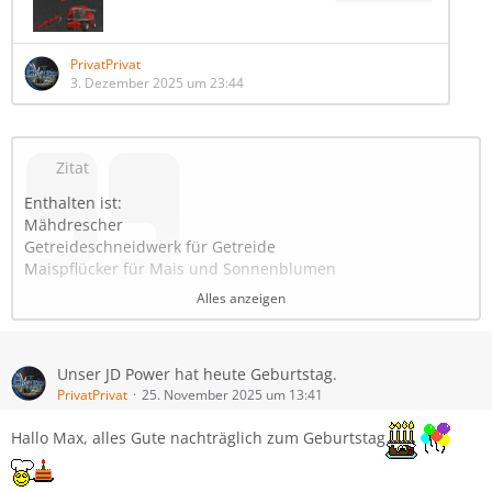
PrivatPrivat
3. Dezember 2025 um 23:44
Zitat
Enthalten ist:
Mähdrescher
Getreideschneidwerk für Getreide
Maispflücker für Mais und Sonnenblumen
Schneidwerkswagen für das Getreideschneidwerk
Alles anzeigen
Das Fahrzeug wurde aufgewertet durch den Einbau einer
Rückfahrkamera und Kamera am Abtankrohr nebst
Unser JD Power hat heute Geburtstag.
zugehörigem Monitor.
PrivatPrivat
25. November 2025 um 13:41
MF 8570
Hallo Max, alles Gute nachträglich zum Geburtstag
Shopkategorie: Mähdrescher
Preis: 104.500€
Leistung: 250 PS