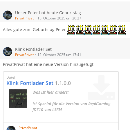
Höchstgeschwindigkeit: 25 km/h
Kapazität: 8.000 L
Unser Peter hat heute Geburtstag.
PrivatPrivat
15. Oktober 2025 um 20:27
MF 8570 Getreideschneidwerk
Alles gute zum Geburtstag Peter
Shopkategorie: Getreideschneidwerke
Preis: 30.000€
Arbeitsbreite: 6,0m
Klink Fontlader Set
Arbeitsgeschwindigkeit: 10 km/h
PrivatPrivat
12. Oktober 2025 um 17:41
MF 8570 Maispflücker
PrivatPrivat hat eine neue Version hinzugefügt:
Shopkategorie: Maispflücker
Preis: 63.500€
Arbeitsbreite: 6,0m
Datei
Klink Fontlader Set
1.1.0.0
Arbeitsgeschwindigkeit: 10 km/h
Was ist hier anders:
MF 8570 Schneidwerkswagen
Shopkategorie: Schneidwerkswagen
Ist Special für die Version von RepiGaming
Preis: 1.000€
JD710 von LSFM
https://www.lsfarming-
mods.com/filebase/entry/129-john-deere-
PrivatPrivat