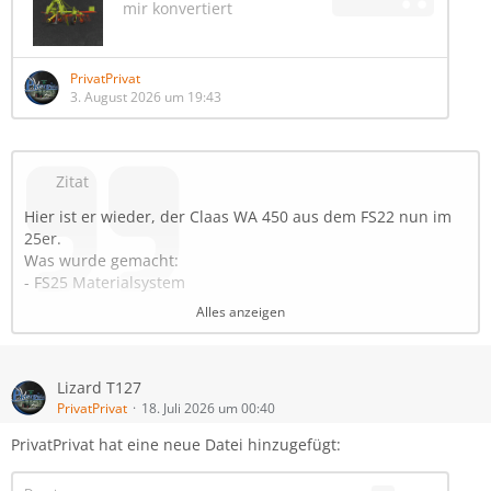
mir konvertiert
PrivatPrivat
3. August 2026 um 19:43
Zitat
Hier ist er wieder, der Claas WA 450 aus dem FS22 nun im
25er.
Was wurde gemacht:
- FS25 Materialsystem
- Bodenanpassung verbessert
Alles anzeigen
- Gewicht und Gewichtsverteilung verbessert
- Neue Support Kollisionen
- Bodenanpassung nur, wenn er ausgeklappt ist
Lizard T127
- Preis: 2760 €
PrivatPrivat
18. Juli 2026 um 00:40
- Arbeitsgeschwindigkeit: 15km/h
PrivatPrivat hat eine neue Datei hinzugefügt:
- Benötigte Leistung: 30 PS
- Arbeitsbreite: 4.5 m