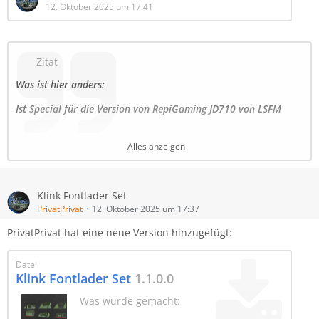
710
12. Oktober 2025 um 17:41
Nur für den Schlepper Fontlader wurden
Special dafür angepasst.
Zitat
Der Rest ist alles gleich.
Was ist hier anders:
Ein ganz großes danke an RepiGaming und
Ist Special für die Version von RepiGaming JD710 von LSFM
Ifko[nator] die das Klink Script überarbeitet
haben und es ist nun auch MP fähig gemacht
https://www.lsfarming-mods.com/filebase/entry/129-john-
Alles anzeigen
haben.
deere-710
Nur für den Schlepper Fontlader wurden Special dafür
angepasst.
Klink Fontlader Set
PrivatPrivat
12. Oktober 2025 um 17:37
Der Rest ist alles gleich.
PrivatPrivat hat eine neue Version hinzugefügt:
Datei
Klink Fontlader Set
1.1.0.0
Was wurde gemacht: