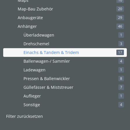
Maps
10
Map-Bau Zubehör
20
Anbaugeräte
29
Anhänger
46
Überladewagen
1
Drehschemel
3
Einachs & Tandem & Tridem
17
Ballenwagen-/ Sammler
4
Ladewagen
1
Pressen & Ballenwickler
8
Güllefässer & Miststreuer
7
Auflieger
1
Sonstige
4
Filter zurücksetzen