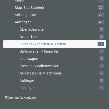
Maps
10
Map-Bau Zubehör
20
Anbaugeräte
29
Anhänger
46
Überladewagen
1
Drehschemel
3
Einachs & Tandem & Tridem
17
Ballenwagen-/ Sammler
4
Ladewagen
1
Pressen & Ballenwickler
8
Güllefässer & Miststreuer
7
Auflieger
1
Sonstige
4
Filter zurücksetzen