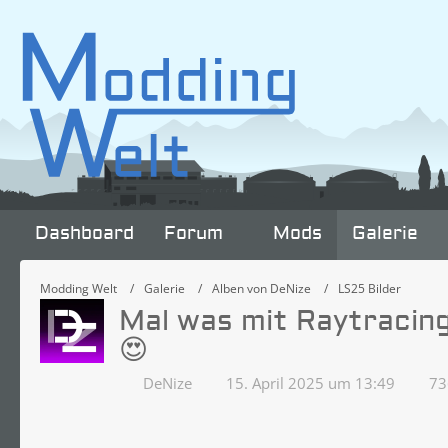
Dashboard
Forum
Mods
Galerie
Modding Welt
Galerie
Alben von DeNize
LS25 Bilder
Mal was mit Raytracin
😍
DeNize
15. April 2025 um 13:49
736