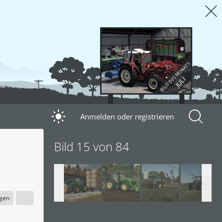
BILD DES MONATS
JULI
Anmelden oder registrieren
Bild 15 von 84
igen