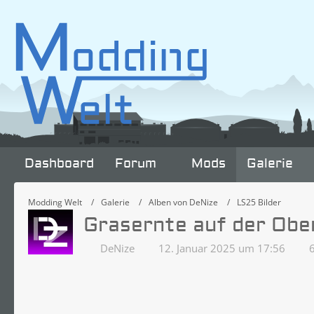
Dashboard
Forum
Mods
Galerie
Modding Welt
Galerie
Alben von DeNize
LS25 Bilder
Grasernte auf der Ob
DeNize
12. Januar 2025 um 17:56
6