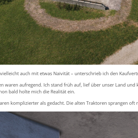
vielleicht auch mit etwas Naivität – unterschrieb ich den Kaufvert
n waren aufregend. Ich stand früh auf, lief über unser Land und
on bald holte mich die Realität ein.
ren komplizierter als gedacht. Die alten Traktoren sprangen oft 