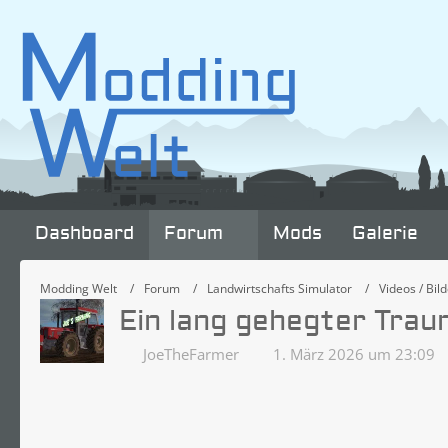
Dashboard
Forum
Mods
Galerie
Modding Welt
Forum
Landwirtschafts Simulator
Videos / Bild
Ein lang gehegter Trau
JoeTheFarmer
1. März 2026 um 23:09