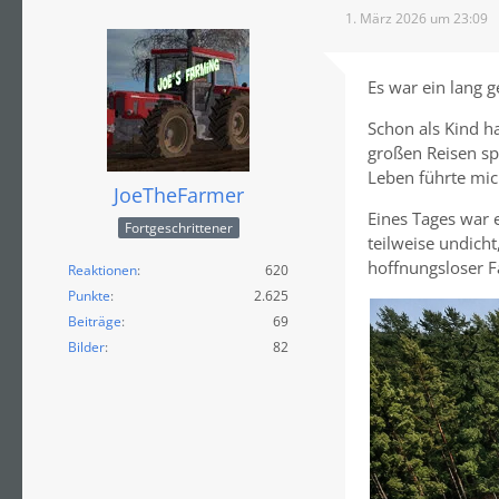
1. März 2026 um 23:09
Es war ein lang 
Schon als Kind h
großen Reisen sp
Leben führte mic
JoeTheFarmer
Eines Tages war 
Fortgeschrittener
teilweise undicht
hoffnungsloser Fa
Reaktionen
620
Punkte
2.625
Beiträge
69
Bilder
82