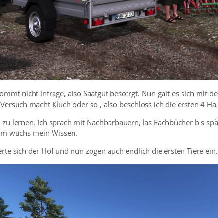
mmt nicht infrage, also Saatgut besotrgt. Nun galt es sich mit 
ersuch macht Kluch oder so , also beschloss ich die ersten 4 Ha
zu lernen. Ich sprach mit Nachbarbauern, las Fachbücher bis spät
em wuchs mein Wissen.
te sich der Hof und nun zogen auch endlich die ersten Tiere ein.