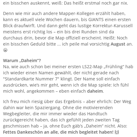
ein bisschen auskennt, weiß: Das heißt erstmal noch gar nix.
Denn wie mir auch andere Mapper-Kollegen erzählt haben,
kann es aktuell viele Wochen dauern, bis GIANTS einen ersten
Blick draufwirft. Und dann geht das lustige Korrektur-Karussell
meistens erst richtig los – ein bis drei Runden sind da
durchaus drin, bevor die Map offiziell erscheint. Heißt: Noch
ein bisschen Geduld bitte ... ich peile mal vorsichtig
August
an.
😬
Warum „Daheim“?
Na, wie auch schon bei meiner ersten LS22-Map „Frühling“ hab
ich wieder einen Namen gewählt, der nicht gerade nach
"Standardkarte Nummer 7" klingt. Der Name soll einfach
ausdrücken, wie’s mir geht, wenn ich die Map spiele: Ich fühl
mich wohl, angekommen – eben einfach
daheim
.
Ich freu mich riesig über das Ergebnis – aber ehrlich: Der Weg
dahin war kein Spaziergang. Ohne die motivierenden
Wegbegleiter, die mir immer wieder das Handtuch
zurückgereicht haben, das ich gefühlt jeden zweiten Tag
geschmissen hab – ja, ohne Euch gäb’s „Daheim“ nicht. Also:
Fettes Dankeschön an alle, die mich begleitet haben!
🙌