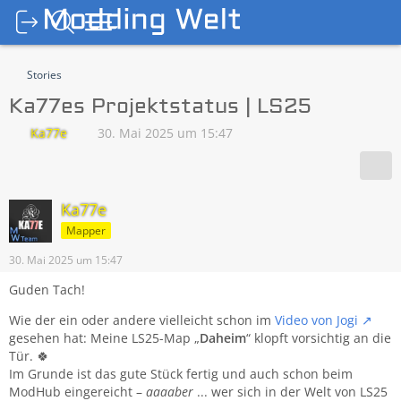
Stories
Ka77es Projektstatus | LS25
Ka77e
30. Mai 2025 um 15:47
Ka77e
Mapper
30. Mai 2025 um 15:47
Guden Tach!
Wie der ein oder andere vielleicht schon im
Video von Jogi
gesehen hat: Meine LS25-Map „
Daheim
“ klopft vorsichtig an die
Tür. 🍀
Im Grunde ist das gute Stück fertig und auch schon beim
ModHub eingereicht –
aaaaber
... wer sich in der Welt von LS25