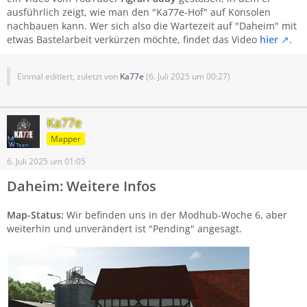
ausführlich zeigt, wie man den "Ka77e-Hof" auf Konsolen
nachbauen kann. Wer sich also die Wartezeit auf "Daheim" mit
etwas Bastelarbeit verkürzen möchte, findet das Video
hier
.
Einmal editiert, zuletzt von
Ka77e
(
6. Juli 2025 um 00:27
)
Ka77e
Mapper
6. Juli 2025 um 01:05
Daheim: Weitere Infos
Map-Status:
Wir befinden uns in der Modhub-Woche 6, aber
weiterhin und unverändert ist "Pending" angesagt.