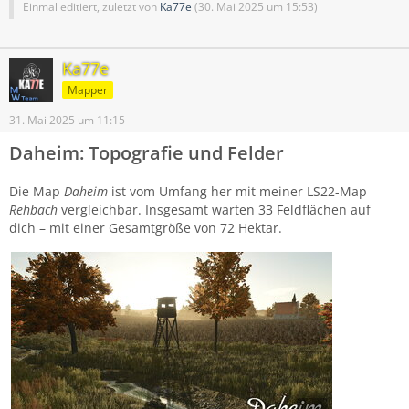
Einmal editiert, zuletzt von
Ka77e
(
30. Mai 2025 um 15:53
)
Ka77e
Mapper
31. Mai 2025 um 11:15
Daheim: Topografie und Felder
Die Map
Daheim
ist vom Umfang her mit meiner LS22-Map
Rehbach
vergleichbar. Insgesamt warten 33 Feldflächen auf
dich – mit einer Gesamtgröße von 72 Hektar.