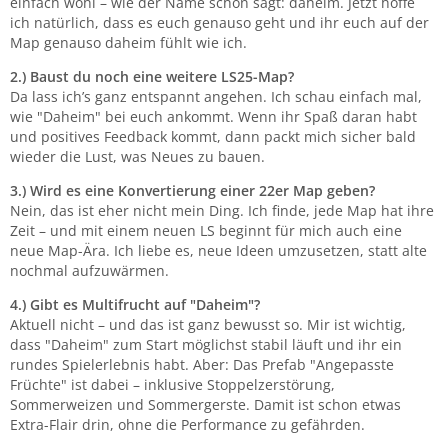
einfach wohl – wie der Name schon sagt: daheim. Jetzt hoffe
ich natürlich, dass es euch genauso geht und ihr euch auf der
Map genauso daheim fühlt wie ich.
2.) Baust du noch eine weitere LS25-Map?
Da lass ich’s ganz entspannt angehen. Ich schau einfach mal,
wie "Daheim" bei euch ankommt. Wenn ihr Spaß daran habt
und positives Feedback kommt, dann packt mich sicher bald
wieder die Lust, was Neues zu bauen.
3.) Wird es eine Konvertierung einer 22er Map geben?
Nein, das ist eher nicht mein Ding. Ich finde, jede Map hat ihre
Zeit – und mit einem neuen LS beginnt für mich auch eine
neue Map-Ära. Ich liebe es, neue Ideen umzusetzen, statt alte
nochmal aufzuwärmen.
4.) Gibt es Multifrucht auf "Daheim"?
Aktuell nicht – und das ist ganz bewusst so. Mir ist wichtig,
dass "Daheim" zum Start möglichst stabil läuft und ihr ein
rundes Spielerlebnis habt. Aber: Das Prefab "Angepasste
Früchte" ist dabei – inklusive Stoppelzerstörung,
Sommerweizen und Sommergerste. Damit ist schon etwas
Extra-Flair drin, ohne die Performance zu gefährden.