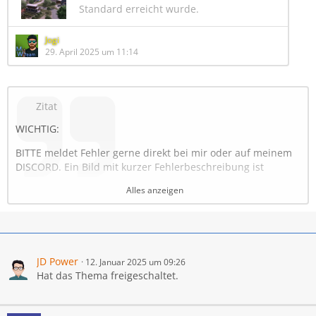
Standard erreicht wurde.
Jogi
29. April 2025 um 11:14
Zitat
WICHTIG:
BITTE meldet Fehler gerne direkt bei mir oder auf meinem
DISCORD. Ein Bild mit kurzer Fehlerbeschreibung ist
vollkommen ausreichen, also solche Dinge wie: .. ist das
Alles anzeigen
gewollt ... ist unnötig
Willkommen im schönen Oberschwaben, im Landkreis
Ravensburg / Biberach.
Die Karte spielt zwischen Bad Waldsee und Oberessendorf
JD Power
12. Januar 2025 um 09:26
oberhalb des Bodensees, mit realen Straßenverläufen und
Hat das Thema freigeschaltet.
Feldaufteilungen.
Bekannt aus dem Landwirtschaft Simulator 22 findet sie
nun in einer angepassten Version den Weg in den