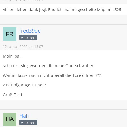
12. Januar 2025 um 13:07
- Wasser könnt ihr aus den Teichen bzw. Flüssen
entnehmen,
Vielen lieben dank Jogi. Endlich mal ne gescheite Map im LS25.
- Wälder für die Baumschupser unter euch sind reichlich
da
Und nein, es wurden keine Feldeinfahrten vergessen, den
fred39de
diese sparen sich die Schwaben.
Anfänger
12. Januar 2025 um 13:07
Moin Jogi,
schön ist sie geworden die neue Oberschwaben.
Warum lassen sich nicht überall die Tore öffnen ???
z.B. Hofgarage 1 und 2
Gruß Fred
Hafi
Anfänger