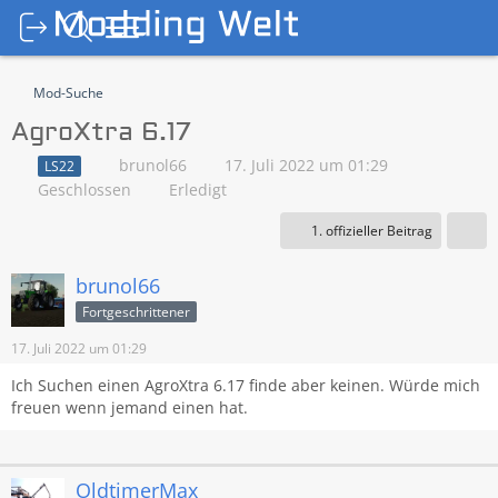
Mod-Suche
AgroXtra 6.17
brunol66
17. Juli 2022 um 01:29
LS22
Geschlossen
Erledigt
1. offizieller Beitrag
brunol66
Fortgeschrittener
17. Juli 2022 um 01:29
Ich Suchen einen AgroXtra 6.17 finde aber keinen. Würde mich
freuen wenn jemand einen hat.
OldtimerMax