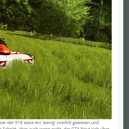
er der 918 wäre ein 'wenig' overkill gewesen und
n Schnitt, aber auch wenn nicht, der GTA freut sich über