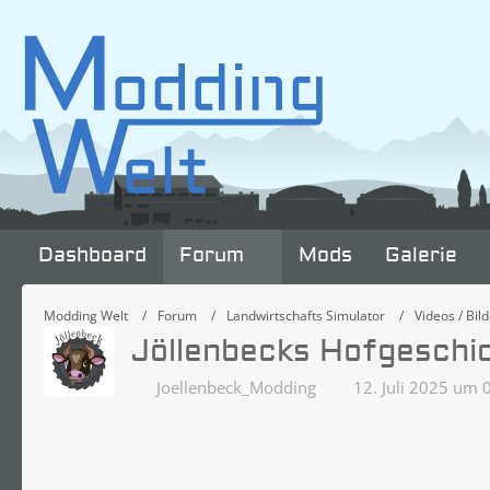
Dashboard
Forum
Mods
Galerie
Modding Welt
Forum
Landwirtschafts Simulator
Videos / Bild
Jöllenbecks Hofgeschi
Joellenbeck_Modding
12. Juli 2025 um 