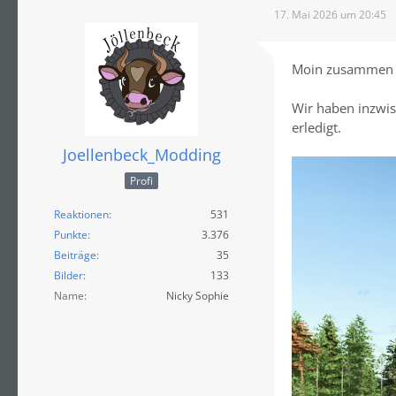
17. Mai 2026 um 20:45
Moin zusammen u
Wir haben inzwis
erledigt.
Joellenbeck_Modding
Profi
Reaktionen
531
Punkte
3.376
Beiträge
35
Bilder
133
Name
Nicky Sophie