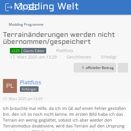
Modding Programme
Terrainänderungen werden nicht
übernommen/gespeichert
Plattfuss
LS25
Giants Editor
17. März 2025 um 13:29
Geschlossen
Erledigt
1. offizieller Beitrag
Plattfuss
Anfänger
17. März 2025 um 13:29
Ich bräuchte mal Hilfe, da ich im GE auf einen Fehler gestoßen
bin, den ich so noch nicht kenne. Im ersten Bild habe ich das
Terrain ein wenig geglättet, sobald ich aber wieder den
Terrainmodus deaktiviere, wird das Terrain auf den Ursprung