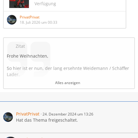
Verfügung
PrivatPrivat
18. Juli 2026 um 00:33
Zitat
Frohe Weihnachten,
So hier ist er nun, der lang ersehnte Weidemann / Schäffer
Lader.
Was wurde jetzt gemacht:
Alles anzeigen
1. Das neue Texturensystem von FS25
2. Es gibt ein neues Werkzeug und zwar einen Rübenkorb
mit und ohne Steinsammelfunktion (2 Stück im Shop unter
Frontlader Werkzeuge zu finden)
3. Er hat Maussteuerung für beide Türen und für den
PrivatPrivat
24. Dezember 2024 um 13:26
Bügel. Bei der Bügelkonfiguration, wenn IC kommt wird es
Hat das Thema freigeschaltet.
ein update geben, das er beides kann