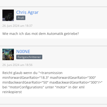
Chris Agrar
Profi
26. Juni 2024 um 18:37
Wie mach ich das mot dem Automatik getriebe?
N00NE
Fortgeschrittener
26. Juni 2024 um 18:56
Reicht glaub wenn du "<transmission
minForwardGearRatio="18.3" maxForwardGearRatio="300"
minBackwardGearRatio="50" maxBackwardGearRatio="300"/>"
bei "motorConfigurations" unter "motor" in der xml
reinkopierst