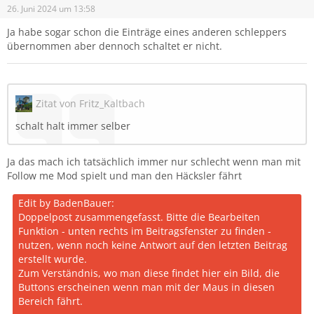
26. Juni 2024 um 13:58
Ja habe sogar schon die Einträge eines anderen schleppers
übernommen aber dennoch schaltet er nicht.
Zitat von Fritz_Kaltbach
schalt halt immer selber
Ja das mach ich tatsächlich immer nur schlecht wenn man mit
Follow me Mod spielt und man den Häcksler fährt
Edit by BadenBauer:
Doppelpost zusammengefasst. Bitte die Bearbeiten
Funktion - unten rechts im Beitragsfenster zu finden -
nutzen, wenn noch keine Antwort auf den letzten Beitrag
erstellt wurde.
Zum Verständnis, wo man diese findet hier ein Bild, die
Buttons erscheinen wenn man mit der Maus in diesen
Bereich fährt.