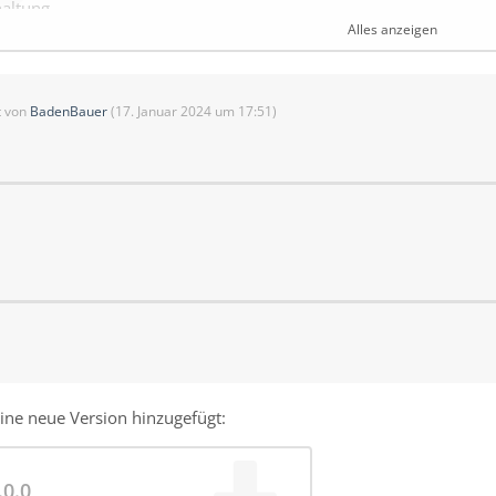
haltung
Alles anzeigen
0L
n: 10€
ass gefüllt werden kann, muss es mit N geöffnet werden, ansonste
zt von
BadenBauer
(
17. Januar 2024 um 17:51
)
eine neue Version hinzugefügt:
.0.0