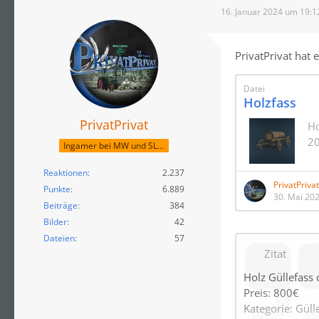
16. Januar 2024 um 19:1
PrivatPrivat hat 
Datei
Holzfass
PrivatPrivat
Ho
20
Ingamer bei MW und SLM
Reaktionen
2.237
PrivatPrivat
Punkte
6.889
30. Mai 20
Beiträge
384
Bilder
42
Dateien
57
Zitat
Holz Güllefass
Preis: 800€
Kategorie: Güll