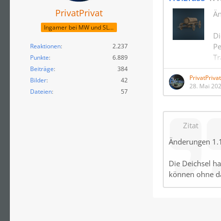
PrivatPrivat
Än
Ingamer bei MW und SLM
Di
Pe
Reaktionen
2.237
Tr
Punkte
6.889
ha
Beiträge
384
PrivatPrivat
da
Bilder
42
28. Mai 20
Dateien
57
Zitat
Änderungen 1.1
Die Deichsel h
können ohne da