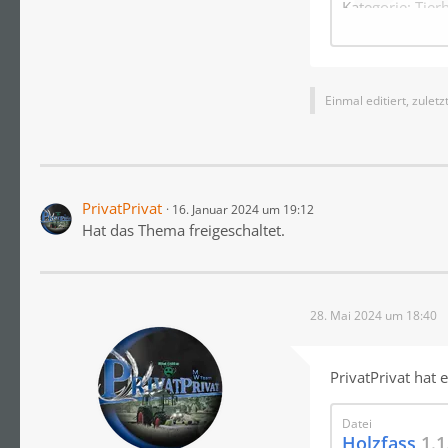
Kategorie: Tier
Kapazität: 200
Unterhaltkoste
Bevor das Holzf
Einmal editiert, zulet
PrivatPrivat
16. Januar 2024 um 19:12
Hat das Thema freigeschaltet.
28. Mai 2024 um 18:40
PrivatPrivat hat 
Datei
Holzfass
1.1