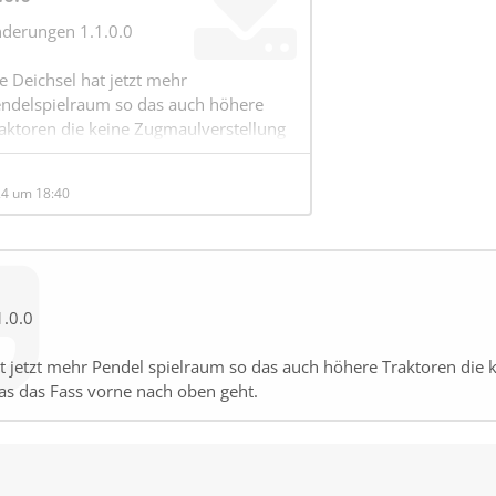
derungen 1.1.0.0
e Deichsel hat jetzt mehr
ndelspielraum so das auch höhere
aktoren die keine Zugmaulverstellung
ben das Fass ziehen können ohne das
s Fass vorne nach oben geht.
24 um 18:40
.0.0
at jetzt mehr Pendel spielraum so das auch höhere Traktoren die 
s das Fass vorne nach oben geht.