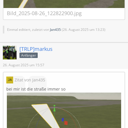
Bild_2025-08-26_122822900.jpg
Einmal editiert, zuletzt von
Jan435
(
26. August 2025 um 13:23
)
[TRLP]markus
Anfänger
26. August 2025 um 15:57
Zitat von Jan435
bei mir ist die straße immer so