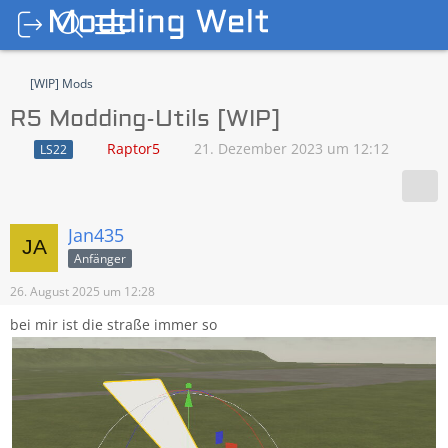
[WIP] Mods
R5 Modding-Utils [WIP]
Raptor5
21. Dezember 2023 um 12:12
LS22
Jan435
Anfänger
26. August 2025 um 12:28
bei mir ist die straße immer so