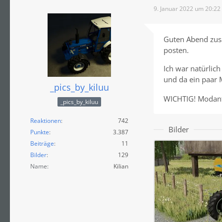
9. Januar 2022 um 20:22
Guten Abend zusa
posten.
Ich war natürlic
und da ein paar 
_pics_by_kiluu
WICHTIG! Modanfr
_pics_by_kiluu
Reaktionen
742
Bilder
Punkte
3.387
Beiträge
11
Bilder
129
Name
Kilian