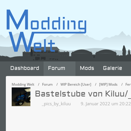
Dashboard
Forum
Mods
Galerie
Modding Welt
Forum
WIP Bereich [User]
[WIP] Mods
Fer
Bastelstube von Kiluu/
_pics_by_kiluu
9. Januar 2022 um 20:22