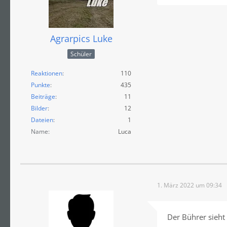
Agrarpics Luke
Schüler
Reaktionen
110
Punkte
435
Beiträge
11
Bilder
12
Dateien
1
Name
Luca
1. März 2022 um 09:34
Der Bührer sieht