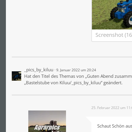
Screenshot (16
_pics_by_kiluu
9. Januar 2022 um 20:24
Hat den Titel des Themas von „Guten Abend zusammen
„Bastelstube von Kiluu/_pics_by_kiluu“ geändert.
25. Februar 2022 um 11:
Schaut Schön aus