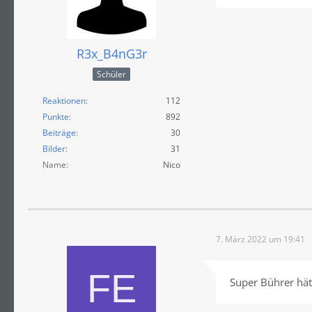
R3x_B4nG3r
Schüler
Reaktionen
112
Punkte
892
Beiträge
30
Bilder
31
Name
Nico
7. März 2022 um 19:41
Super Bührer hätt