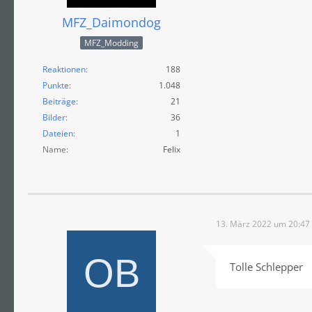
MFZ_Daimondog
MFZ_Modding
Reaktionen
188
Punkte
1.048
Beiträge
21
Bilder
36
Dateien
1
Name
Felix
13. März 2022 um 20:47
Tolle Schlepper