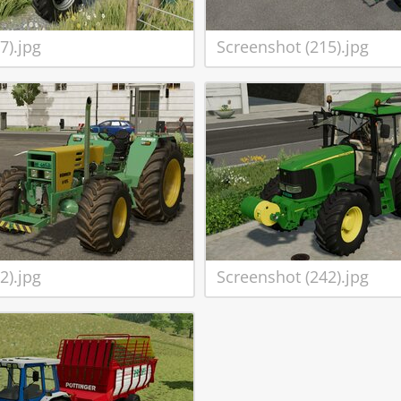
7).jpg
Screenshot (215).jpg
2).jpg
Screenshot (242).jpg