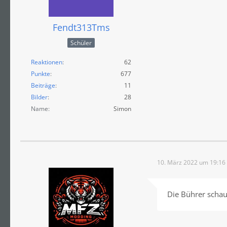
Fendt313Tms
Schüler
Reaktionen
62
Punkte
677
Beiträge
11
Bilder
28
Name
Simon
10. März 2022 um 19:16
Die Bührer scha