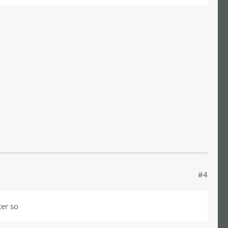
#4
ter so