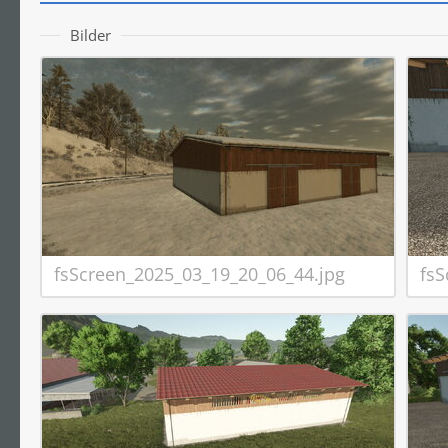
Bilder
fsScreen_2025_03_19_20_06_44.jpg
fsS