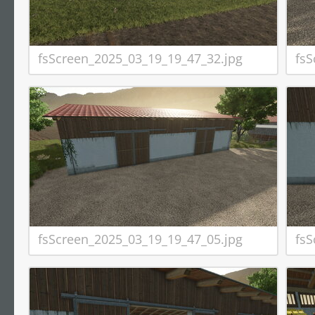
fsScreen_2025_03_19_19_47_32.jpg
fsS
fsScreen_2025_03_19_19_47_05.jpg
fsS