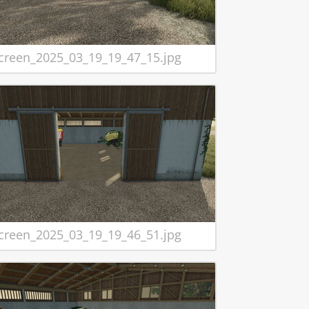
creen_2025_03_19_19_47_15.jpg
creen_2025_03_19_19_46_51.jpg