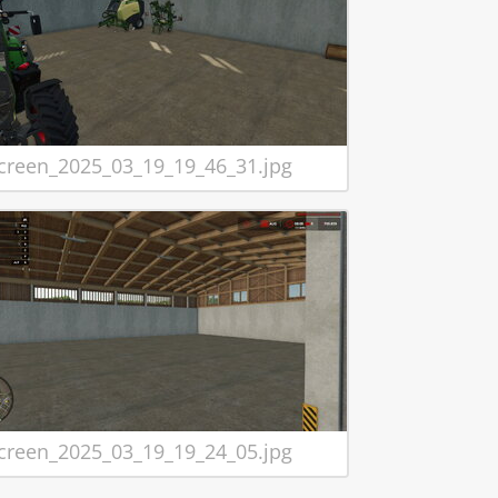
creen_2025_03_19_19_46_31.jpg
creen_2025_03_19_19_24_05.jpg