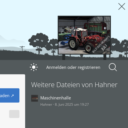
BILD DES MONATS
JULI
Anmelden oder registrieren
Weitere Dateien von Hahner
laden
Maschinenhalle
Hahner
8. Juni 2025 um 19:27