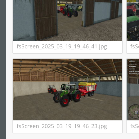
fsScreen_2025_03_19_19_46_41.jpg
fsS
fsScreen_2025_03_19_19_46_23.jpg
fsS