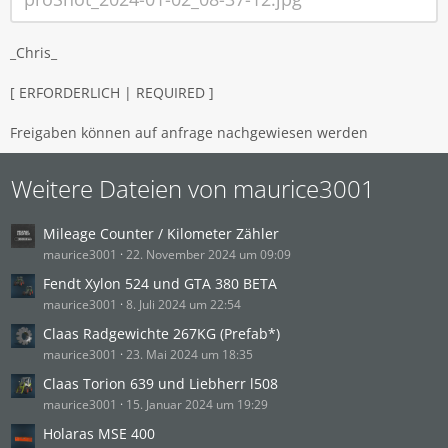
_Chris_
[ ERFORDERLICH | REQUIRED ]
Freigaben können auf anfrage nachgewiesen werden
Weitere Dateien von maurice3001
Mileage Counter / Kilometer Zähler
maurice3001
22. November 2024 um 09:09
Fendt Xylon 524 und GTA 380 BETA
maurice3001
8. Juli 2024 um 22:54
Claas Radgewichte 267KG (Prefab*)
maurice3001
23. Mai 2024 um 18:35
Claas Torion 639 und Liebherr l508
maurice3001
15. Januar 2024 um 19:29
Holaras MSE 400