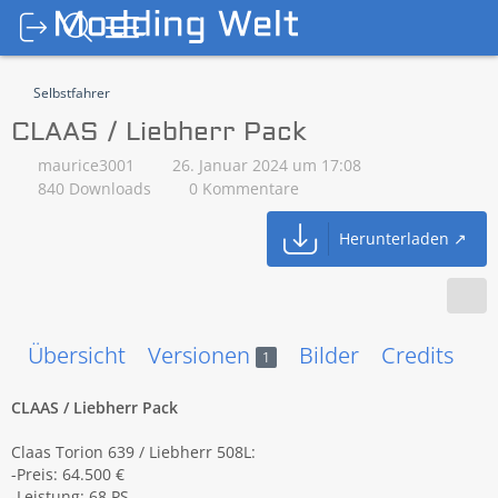
Selbstfahrer
CLAAS / Liebherr Pack
maurice3001
26. Januar 2024 um 17:08
840 Downloads
0 Kommentare
Herunterladen
Übersicht
Versionen
Bilder
Credits
F
1
CLAAS / Liebherr Pack
Claas Torion 639 / Liebherr 508L:
-Preis: 64.500 €
-Leistung: 68 PS