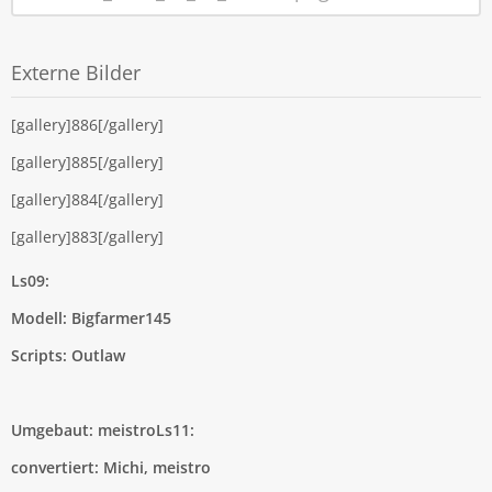
Externe Bilder
[gallery]886[/gallery]
[gallery]885[/gallery]
[gallery]884[/gallery]
[gallery]883[/gallery]
Ls09:
Modell: Bigfarmer145
Scripts: Outlaw
Umgebaut: meistro
Ls11:
convertiert: Michi, meistro