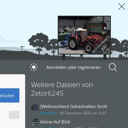
BILD DES MONATS
JULI
Anmelden oder registrieren
Weitere Dateien von
Zetor6245
erladen
[Weihnachten] Gehäckseltes Stroh
Zetor6245
18. Dezember 2025 um 16:27
kleine Hof BGA