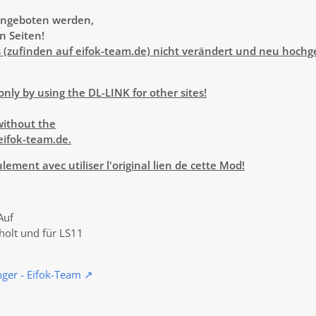
angeboten werden,
n Seiten!
(zufinden auf eifok-team.de) nicht verändert und neu hochg
nly by using the DL-LINK for other sites!
 without the
eifok-team.de.
ment avec utiliser l'original lien de cette Mod!
Auf
holt und für LS11
nger - Eifok-Team