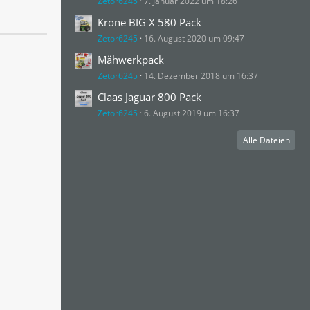
Zetor6245
7. Januar 2022 um 18:26
Krone BIG X 580 Pack
Zetor6245
16. August 2020 um 09:47
Mähwerkpack
Zetor6245
14. Dezember 2018 um 16:37
Claas Jaguar 800 Pack
Zetor6245
6. August 2019 um 16:37
Alle Dateien