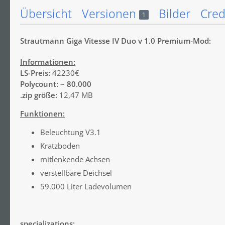
Übersicht
Versionen
Bilder
Cred
1
Strautmann Giga Vitesse IV Duo v 1.0 Premium-Mod:
Informationen:
LS-Preis:
42230€
Polycount: ~ 80.000
.zip größe:
12,47 MB
Funktionen:
Beleuchtung V3.1
Kratzboden
mitlenkende Achsen
verstellbare Deichsel
59.000 Liter Ladevolumen
specializations: