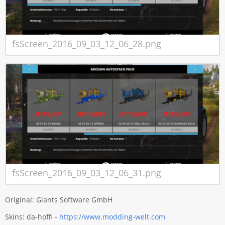
fsScreen_2016_09_03_12_06_28.png
fsScreen_2016_09_03_12_06_31.png
Original: Giants Software GmbH
Skins: da-hoffi -
https://www.modding-welt.com