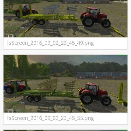
fsScreen_2016_09_02_23_45_49.png
fsScreen_2016_09_02_23_45_55.png