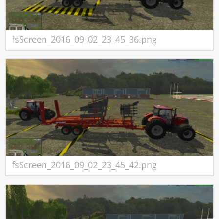
fsScreen_2016_09_02_23_45_36.png
fsScreen_2016_09_02_23_45_42.png