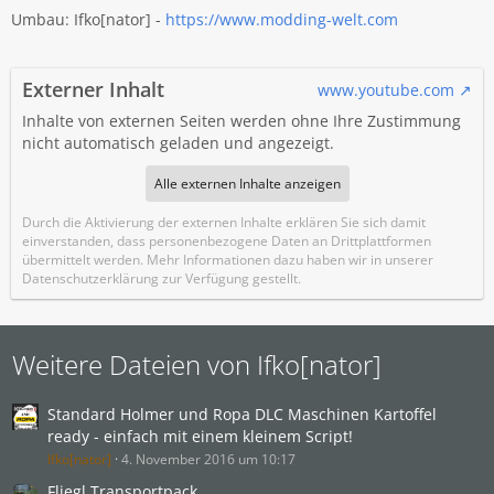
Umbau: Ifko[nator] -
https://www.modding-welt.com
Externer Inhalt
www.youtube.com
Inhalte von externen Seiten werden ohne Ihre Zustimmung
nicht automatisch geladen und angezeigt.
Alle externen Inhalte anzeigen
Durch die Aktivierung der externen Inhalte erklären Sie sich damit
einverstanden, dass personenbezogene Daten an Drittplattformen
übermittelt werden. Mehr Informationen dazu haben wir in unserer
Datenschutzerklärung zur Verfügung gestellt.
Weitere Dateien von Ifko[nator]
Standard Holmer und Ropa DLC Maschinen Kartoffel
ready - einfach mit einem kleinem Script!
Ifko[nator]
4. November 2016 um 10:17
Fliegl Transportpack