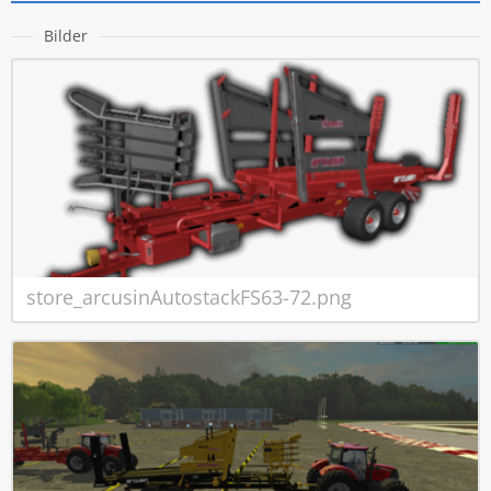
Bilder
store_arcusinAutostackFS63-72.png