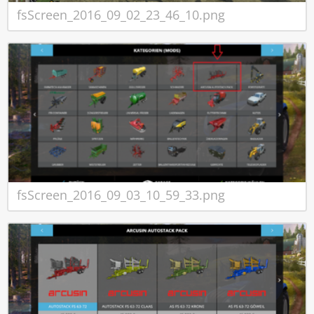
fsScreen_2016_09_02_23_46_10.png
fsScreen_2016_09_03_10_59_33.png