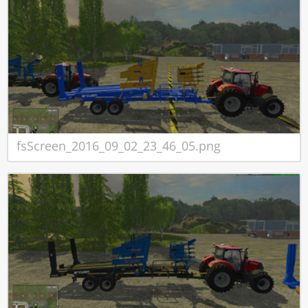
fsScreen_2016_09_02_23_46_05.png