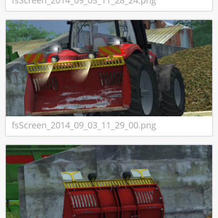
fsScreen_2014_09_03_11_29_00.png