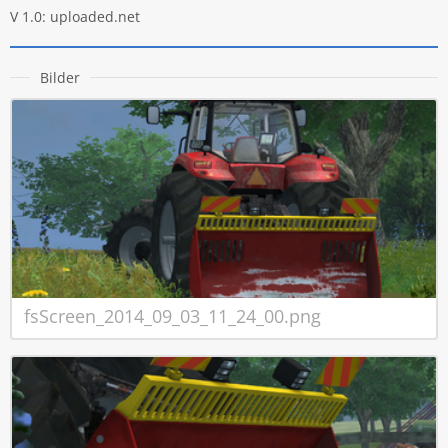
V 1.0: uploaded.net
Bilder
fsScreen_2014_09_03_11_24_00.png