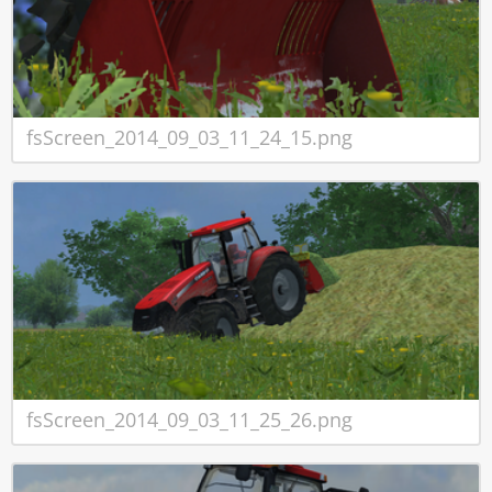
fsScreen_2014_09_03_11_24_15.png
fsScreen_2014_09_03_11_25_26.png