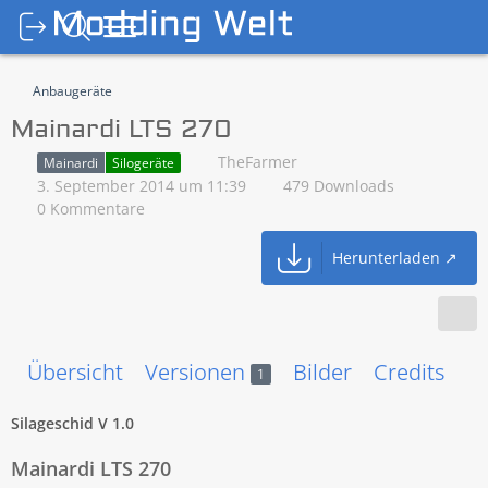
Anbaugeräte
Mainardi LTS 270
TheFarmer
Mainardi
Silogeräte
3. September 2014 um 11:39
479 Downloads
0 Kommentare
Herunterladen
Übersicht
Versionen
Bilder
Credits
V
1
Silageschid V 1.0
Mainardi LTS 270