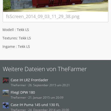
fsScreen_2014_09_03_11_29_38.png
Modell : Tekk LS
Textures: Tekk LS
Ingame : Tekk LS
Weitere Dateien von TheFarmer
Case IH LRZ Frontlader
TheFarmer
26. September 2015 um 20:21
Fliegl DPW 180
TheFarmer
21. Januar 2015 um 20:09
Case IH Puma 145 und 130 FL
TheFarmer
24. Dezember 2014 um 20:00