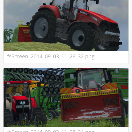
fsScreen_2014_09_03_11_26_32.png
fsScreen_2014_09_03_11_28_24.png