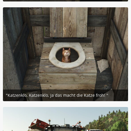
3. Juni 2025 um 20:20
11
"Katzenklo, Katzenklo, ja das macht die Katze froh! "
18. April 2025 um 22:02
5