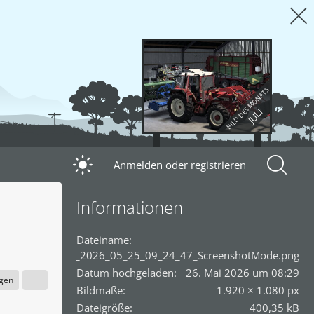
BILD DES MONATS
JULI
Anmelden oder registrieren
Informationen
Dateiname
fsScreen_2026_05_25_09_24_47_ScreenshotMode.png
Datum hochgeladen
26. Mai 2026 um 08:29
igen
Bildmaße
1.920 × 1.080 px
Dateigröße
400,35 kB