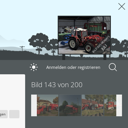
BILD DES MONATS
JULI
Anmelden oder registrieren
Bild 143 von 200
igen